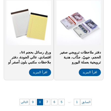
دفتر ملاحظات ترويجي صغير
ورق رسائل بحجم A4،
الحجم، جيبِيّ، جذّاب، هدية
اقتصادي، عالي الجودة، دفتر
ترويجية بعملة اليورو
ملاحظات مكتبي بلون أصفر أو
أبيض
اقرأ المزيد
اقرأ المزيد
...
السابق
1
5
6
7
8
9
التالي