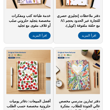
دفتر ملاحظات إنجليزي حصري
خدمة طباعة كتب ومفكرات
للتجارة عبر الحدود بحجم A5
مخصصة بتجليد حلزوني صلب
مع حلقة ملفوفة (كويل)،
أو غلاف مقوى مع تجليد
يحتوي على تقويم لعام ٢٠٢٦،
حلزوني، وتجليد حلزوني
اقرأ المزيد
ومخصص للتخطيط وتسجيل
مخصص
اقرأ المزيد
الأعمال والجدولة
دفتر تمارين مدرسي مخصص
أفضل المبيعات: دفاتر يوميات
عالي الجودة للطلاب، مفكرة
حلزونية مخصصة حسب الطلب