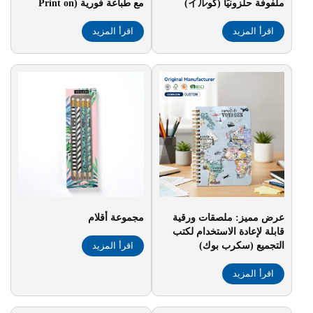
ملفوفة حلزونيًا (كوイル)
مع طباعة فورية (Print on
شخصية مع خدمة طباعة دفاتر
Demand)، ودفاتر تخطيط
اقرأ المزيد
يوميات حلزونية
اقرأ المزيد
أحلام مطبوعة بحلقة سلكية
(Wire-o)
عرض مميز: ملصقات ورقية
مجموعة أقلام
قابلة لإعادة الاستخدام لكتب
التجميع (سكرب بوك)
اقرأ المزيد
المخصصة بحجم A6 ذات
اقرأ المزيد
وجهين، مناسبة للتدوين في
اليوميات