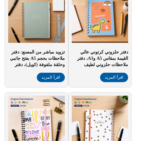
دفتر حلزوني كرتوني عالي
تزويد مباشر من المصنع: دفتر
القيمة بمقاس A5 وA3، دفتر
ملاحظات بحجم A5 بفتح جانبي
ملاحظات حلزوني لطيف
وحلقة ملفوفة (كويل)، دفتر
ومبتكر، دفتر يوميات أفقي
مفكرات سميك للطلاب
اقرأ المزيد
بخطوط فضفاضة للطلاب
اقرأ المزيد
الجامعيين مزود بشريط ربط،
والمدارس، بالجملة، ورقي
مناسب كهدية