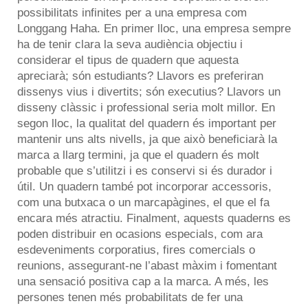
possibilitats infinites per a una empresa com
Longgang Haha. En primer lloc, una empresa sempre
ha de tenir clara la seva audiència objectiu i
considerar el tipus de quadern que aquesta
apreciarà; són estudiants? Llavors es preferiran
dissenys vius i divertits; són executius? Llavors un
disseny clàssic i professional seria molt millor. En
segon lloc, la qualitat del quadern és important per
mantenir uns alts nivells, ja que això beneficiarà la
marca a llarg termini, ja que el
quadern
és molt
probable que s’utilitzi i es conservi si és durador i
útil. Un quadern també pot incorporar accessoris,
com una butxaca o un marcapàgines, el que el fa
encara més atractiu. Finalment, aquests quaderns es
poden distribuir en ocasions especials, com ara
esdeveniments corporatius, fires comercials o
reunions, assegurant-ne l’abast màxim i fomentant
una sensació positiva cap a la marca. A més, les
persones tenen més probabilitats de fer una