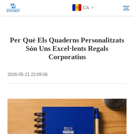
CA
Productes
Per Què Els Quaderns Personalitzats
Cerca
Són Uns Excel·lents Regals
Sobre Nosaltres
Corporatius
Solucions Personalitzades
2026-05-21 22:09:56
Recursos
Contacte