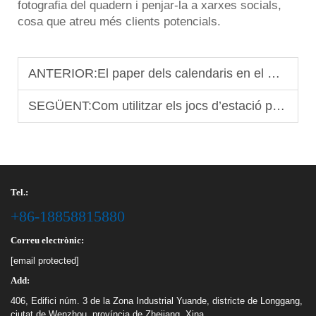
fotografia del quadern i penjar-la a xarxes socials,
cosa que atreu més clients potencials.
ANTERIOR:
El paper dels calendaris en el màrqueting de marca i la retenció de clients
SEGÜENT:
Com utilitzar els jocs d’estació per impulsar les vostres vendes B2B
Tel.:
+86-18858815880
Correu electrònic:
[email protected]
Add:
406, Edifici núm. 3 de la Zona Industrial Yuande, districte de Longgang,
ciutat de Wenzhou, província de Zhejiang, Xina