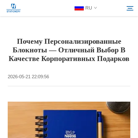
RU
Продукция
Почему Персонализированные
Поиск
Блокноты — Отличный Выбор В
О нас
Качестве Корпоративных Подарков
Индивидуальные решения
2026-05-21 22:09:56
Ресурсы
Связаться С Нами