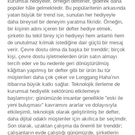
kurumsal hediyeler, örneğin defterler, giderek daha
popüler hâle gelmektedir. Bu popülaritenin arkasında
yatan büyük bir trend ise, sunulan her hediyeyle
daha bireysel bir deneyim yaratma fikridir. Örneğin,
bir kişinin adını içeren bir defter hediye etmek,
şirketin bu tekil birey için hediyeyi hem anlamlı hem
de unutulmaz kılmak istediğine dair güçlü bir mesaj
verir. Çevre dostu olma da başka bir trenddir; birçok
kişi, çevre dostu işletmelerden ürün satın almayı
tercih eder ve bu nedenle geri dönüştürülmüş
kâğıttan yapılmış bir defter gibi bir ürün bu tür
müşterileri daha çok çeker ve Longgang Haha’nın
itibarına büyük katkı sağlar. Teknolojik ilerleme de
kurumsal hediyelik sektörünü etkilemeye
başlamıştır; günümüzde insanlar genellikle "eski ile
yeni buluşması" kavramını ararlar ve dolayısıyla
etkileşimli, teknolojik olarak geliştirilmiş bir defter,
daha dijital odaklı müşteriler için akıllıca bir seçimdir.
Son olarak, uzaktan çalışma da önemli bir trenddir;
çalışanların evde çalıştığı günümüzde, şirketlerin