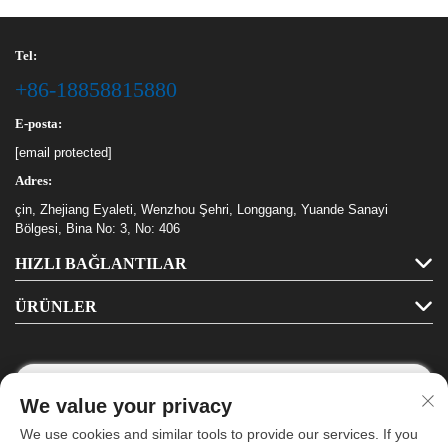
Tel:
+86-18858815880
E-posta:
[email protected]
Adres:
çin, Zhejiang Eyaleti, Wenzhou Şehri, Longgang, Yuande Sanayi
Bölgesi, Bina No: 3, No: 406
HIZLI BAĞLANTILAR
ÜRÜNLER
We value your privacy
Bizi Takip Edin
We use cookies and similar tools to provide our services. If you