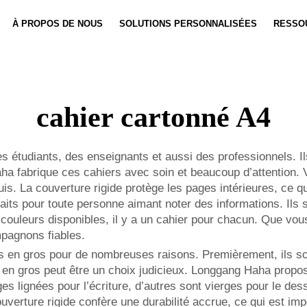
À PROPOS DE NOUS
SOLUTIONS PERSONNALISÉES
RESSO
Personnalisation De Carnet
Actualités
Personnali
Vidéo
cahier cartonné A4
s étudiants, des enseignants et aussi des professionnels. I
Haha fabrique ces cahiers avec soin et beaucoup d’attention. 
is. La couverture rigide protège les pages intérieures, ce q
its pour toute personne aimant noter des informations. Ils so
couleurs disponibles, il y a un cahier pour chacun. Que vous
pagnons fiables.
rs en gros pour de nombreuses raisons. Premièrement, ils so
r en gros peut être un choix judicieux. Longgang Haha propo
s lignées pour l’écriture, d’autres sont vierges pour le des
ouverture rigide confère une durabilité accrue, ce qui est im