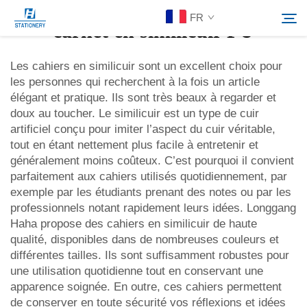
FR
carnet en similicuir PU
Les cahiers en similicuir sont un excellent choix pour
les personnes qui recherchent à la fois un article
Produits
élégant et pratique. Ils sont très beaux à regarder et
Rechercher
doux au toucher. Le similicuir est un type de cuir
À Propos De Nous
artificiel conçu pour imiter l’aspect du cuir véritable,
tout en étant nettement plus facile à entretenir et
généralement moins coûteux. C’est pourquoi il convient
Solutions personnalisées
parfaitement aux cahiers utilisés quotidiennement, par
exemple par les étudiants prenant des notes ou par les
professionnels notant rapidement leurs idées. Longgang
Ressources
Haha propose des cahiers en similicuir de haute
qualité, disponibles dans de nombreuses couleurs et
Contactez-Nous
différentes tailles. Ils sont suffisamment robustes pour
une utilisation quotidienne tout en conservant une
apparence soignée. En outre, ces cahiers permettent
de conserver en toute sécurité vos réflexions et idées