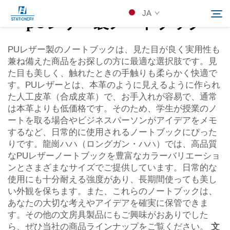
JA
pUレザー製ノートブック
PUレザー製のノートブックは、見た目が良く実用性も
兼ね備えた商品をお探しの方に最適な選択肢です。見
製品
た目も美しく、触れたときの手触りも柔らかく快適で
検索
す。PUレザーとは、本革のように見えるように作られ
会社概要
た人工皮革（合成皮革）で、お手入れが容易で、通常
は本革よりも低価格です。そのため、学生が授業のノ
ートを取る場合やビジネスパーソンがアイデアをメモ
カスタムソリューション
するなど、日常的に使用されるノートブックにぴった
りです。龍崗ハハ（ロングガン・ハハ）では、高品質
なPUレザーノートブックを豊富なカラーバリエーショ
リソース
ンとさまざまなサイズでご提供しています。日常的な
使用にも十分耐える強度があり、長期間使っても美し
Kontakuto Us
い外観を保ちます。また、これらのノートブックは、
あなたの大切な考えやアイデアを確実に保管できま
す。その他の文房具製品にもご興味がおありでした
ら、ぜひ当社の商品ラインナップをご覧ください。
文