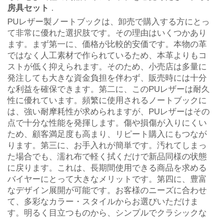
房具セット
.
PUレザー製ノートブックは、卸売で購入する方にとっ
て非常に優れた選択肢です。その理由はいくつかあり
ます。まず第一に、価格が比較的安価です。本物の革
ではなく人工素材で作られているため、本革よりもコ
ストが低く抑えられます。そのため、小売店は多量に
発注しても大きな資金負担を伴わず、販売時には十分
な利益を確保できます。第二に、このPUレザーは耐久
性に優れています。頻繁に使用されるノートブックに
は、強い耐摩耗性が求められますが、PUレザーはその
点で十分な性能を発揮します。傷や損傷が入りにくい
ため、顧客満足度も高まり、リピート購入にもつなが
ります。第三に、お手入れが簡単です。汚れてしまっ
た場合でも、濡れ布で軽く拭くだけで新品同様の状態
に戻ります。これは、長期間使用できる商品を求める
バイヤーにとって大きなメリットです。第四に、豊富
なデザイン展開が可能です。お客様のニーズに合わせ
て、多彩なカラー・スタイルからお選びいただけま
す。明るく目立つものから、シンプルでクラシックな