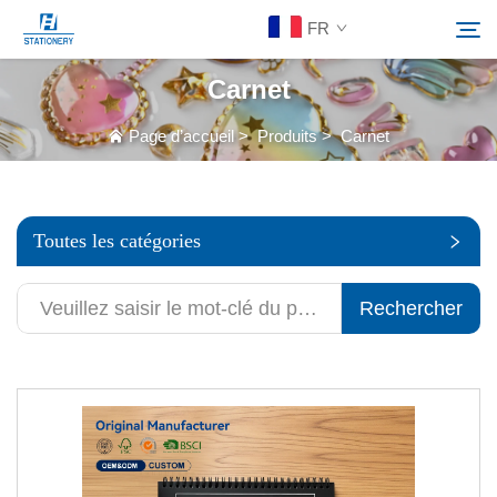
FR
Carnet
Produits
Page d’accueil
>
Produits
>
Carnet
Rechercher
À Propos De Nous
Toutes les catégories
Solutions personnalisées
Rechercher
Ressources
Contactez-Nous