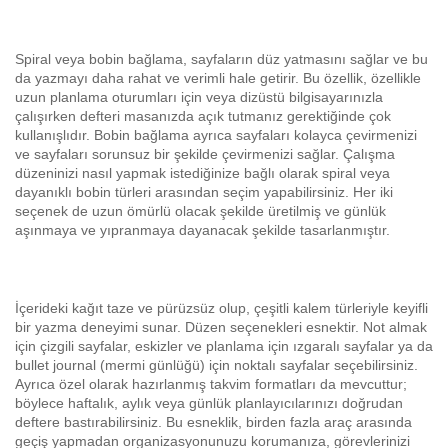
Spiral veya bobin bağlama, sayfaların düz yatmasını sağlar ve bu
da yazmayı daha rahat ve verimli hale getirir. Bu özellik, özellikle
uzun planlama oturumları için veya dizüstü bilgisayarınızla
çalışırken defteri masanızda açık tutmanız gerektiğinde çok
kullanışlıdır. Bobin bağlama ayrıca sayfaları kolayca çevirmenizi
ve sayfaları sorunsuz bir şekilde çevirmenizi sağlar. Çalışma
düzeninizi nasıl yapmak istediğinize bağlı olarak spiral veya
dayanıklı bobin türleri arasından seçim yapabilirsiniz. Her iki
seçenek de uzun ömürlü olacak şekilde üretilmiş ve günlük
aşınmaya ve yıpranmaya dayanacak şekilde tasarlanmıştır.
İçerideki kağıt taze ve pürüzsüz olup, çeşitli kalem türleriyle keyifli
bir yazma deneyimi sunar. Düzen seçenekleri esnektir. Not almak
için çizgili sayfalar, eskizler ve planlama için ızgaralı sayfalar ya da
bullet journal (mermi günlüğü) için noktalı sayfalar seçebilirsiniz.
Ayrıca özel olarak hazırlanmış takvim formatları da mevcuttur;
böylece haftalık, aylık veya günlük planlayıcılarınızı doğrudan
deftere bastırabilirsiniz. Bu esneklik, birden fazla araç arasında
geçiş yapmadan organizasyonunuzu korumanıza, görevlerinizi