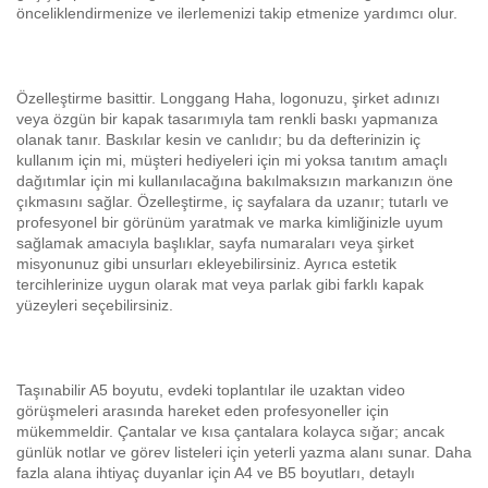
önceliklendirmenize ve ilerlemenizi takip etmenize yardımcı olur.
Özelleştirme basittir. Longgang Haha, logonuzu, şirket adınızı
veya özgün bir kapak tasarımıyla tam renkli baskı yapmanıza
olanak tanır. Baskılar kesin ve canlıdır; bu da defterinizin iç
kullanım için mi, müşteri hediyeleri için mi yoksa tanıtım amaçlı
dağıtımlar için mi kullanılacağına bakılmaksızın markanızın öne
çıkmasını sağlar. Özelleştirme, iç sayfalara da uzanır; tutarlı ve
profesyonel bir görünüm yaratmak ve marka kimliğinizle uyum
sağlamak amacıyla başlıklar, sayfa numaraları veya şirket
misyonunuz gibi unsurları ekleyebilirsiniz. Ayrıca estetik
tercihlerinize uygun olarak mat veya parlak gibi farklı kapak
yüzeyleri seçebilirsiniz.
Taşınabilir A5 boyutu, evdeki toplantılar ile uzaktan video
görüşmeleri arasında hareket eden profesyoneller için
mükemmeldir. Çantalar ve kısa çantalara kolayca sığar; ancak
günlük notlar ve görev listeleri için yeterli yazma alanı sunar. Daha
fazla alana ihtiyaç duyanlar için A4 ve B5 boyutları, detaylı