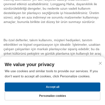
çevresel etkinizi azaltabilirsiniz. Longgang Haha, dayanıklılık ile
sürdürülebilirliği dengeler; bu nedenle uzun vadeli kullanım
destekleyen bir planlayıcı seçtiğinizde iyi hissedebilirsiniz. Üretim
süreci, atığı en aza indirmeyi ve sorumlu malzemeler kullanmayı
amaçlar; bununla birlikte üst düzey bir ürün sunmayı sürdürür.
Bu özel defterler, takım kullanımı, müşteri hediyeleri, tanıtım
etkinlikleri ve kişisel organizasyon için idealdir. İşletmeler, uzaktan
çalışan çalışanları için markalı planlayıcılar sipariş edebilir; bu da
şirket kültürünü pekiştirir ve günlük planlama için kullanışlı bir araç
sağlar. Müşterileriniz, verimliliği destekleyen, profesyonel ve
düşünceli bir hediye olarak bu ürünü takdir edecek ve markanızın
We value your privacy
pratik bir şekilde sürekli görünür kalmasını sağlayacaktır. Bireysel
We use cookies and similar tools to provide our services. If you
kullanıcılar ise hedefleri takip etmek, randevuları yönetmek ve
yaratıcı fikirleri not etmek için bu planlayıcıyı vazgeçilmez bir araç
don't want to accept all cookies, click Personalize cookies.
olarak bulacaklardır.
Accept all
Personalize cookies
Sipariş süreci oldukça basittir. Boyutu, cilt türünü, kağıt düzenini
ve kapak tasarımını seçin. Longgang Haha, logo baskısı için
Ana Sayfa
ÜRÜNLER
Bize Ulaşın
Üst