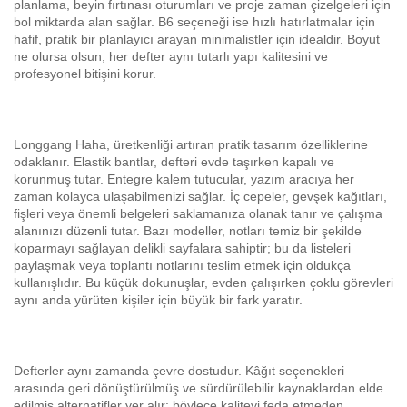
planlama, beyin fırtınası oturumları ve proje zaman çizelgeleri için
bol miktarda alan sağlar. B6 seçeneği ise hızlı hatırlatmalar için
hafif, pratik bir planlayıcı arayan minimalistler için idealdir. Boyut
ne olursa olsun, her defter aynı tutarlı yapı kalitesini ve
profesyonel bitişini korur.
Longgang Haha, üretkenliği artıran pratik tasarım özelliklerine
odaklanır. Elastik bantlar, defteri evde taşırken kapalı ve
korunmuş tutar. Entegre kalem tutucular, yazım aracıya her
zaman kolayca ulaşabilmenizi sağlar. İç cepeler, gevşek kağıtları,
fişleri veya önemli belgeleri saklamanıza olanak tanır ve çalışma
alanınızı düzenli tutar. Bazı modeller, notları temiz bir şekilde
koparmayı sağlayan delikli sayfalara sahiptir; bu da listeleri
paylaşmak veya toplantı notlarını teslim etmek için oldukça
kullanışlıdır. Bu küçük dokunuşlar, evden çalışırken çoklu görevleri
aynı anda yürüten kişiler için büyük bir fark yaratır.
Defterler aynı zamanda çevre dostudur. Kâğıt seçenekleri
arasında geri dönüştürülmüş ve sürdürülebilir kaynaklardan elde
edilmiş alternatifler yer alır; böylece kaliteyi feda etmeden