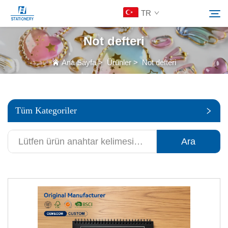
TR
Not defteri
Ürünler
Ana Sayfa
>
Ürünler
>
Not defteri
Ara
Hakkımızda
Tüm Kategoriler
Özelleştirilmiş Çözümler
Ara
Kaynaklar
Bize Ulaşın