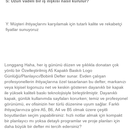
S: Uzun vadeli bir iş ilişkisi nasıl kurulur? 
Y: Müşteri ihtiyaçlarını karşılamak için tutarlı kalite ve rekabetçi 
fiyatlar sunuyoruz 
Longgang Haha, her iş gününü düzen ve şıklıkla donatan çok
yönlü bir Özelleştirilmiş A5 Kapaklı Baskılı Logo
Günlüğü/Planlayıcı/Bobinli Defter sunar. Evden çalışan
profesyonellerin ihtiyaçlarına özel tasarlanan bu defter, markanızı
veya kişisel logonuzu net ve keskin gösteren dayanıklı bir kapak
ile yüksek kaliteli baskı teknolojisiyle birleştirilmiştir. Dayanıklı
kapak, günlük kullanımda sayfaları korurken; temiz ve profesyonel
görünümü, ev ofisinizin her türlü düzenine uyum sağlar. Farklı
ihtiyaçlarınıza göre A5, B6, A4 ve B5 olmak üzere çeşitli
boyutlardan seçim yapabilirsiniz: hızlı notlar almak için kompakt
bir planlayıcı mı yoksa detaylı programlar ve proje planları için
daha büyük bir defter mi tercih edersiniz?