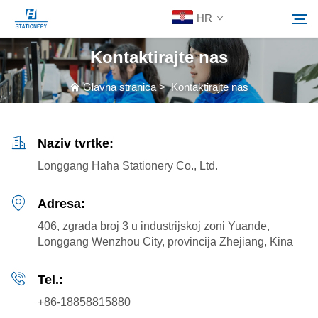
HR
Kontaktirajte nas
Proizvodi
Glavna stranica
>
Kontaktirajte nas
Pretraživanje
O nama
Naziv tvrtke:
Longgang Haha Stationery Co., Ltd.
Prilagođena Rješenja
Adresa:
Resursi
406, zgrada broj 3 u industrijskoj zoni Yuande,
Longgang Wenzhou City, provincija Zhejiang, Kina
Kontaktiraj nas
Tel.:
+86-18858815880