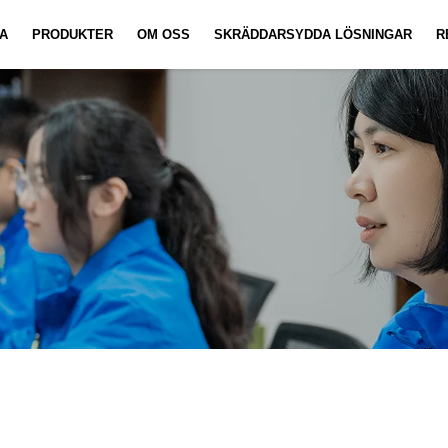
A
PRODUKTER
OM OSS
SKRÄDDARSYDDA LÖSNINGAR
R
Anteckningsbok Anpassning
Nyheter
Video
Uppsättni