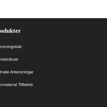
odukter
eckningsbok
ivbordsset
strade Anteckningar
ivmaterial Tillbehör