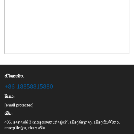
ເບີໂທລະສັບ:
+86-18858815880
ອີເມວ:
[email protected]
ເພີ່ມ:
406, ອາຄານທີ 3 ເຂດອຸດສາຫະກຳຢູ່ແດ້, ເມືອງລ້ອງກາງ, ເມືອງເວັນຈ໌ໂຫວ,
ແຂວງເຈີຮຽນ, ປະເທດຈີນ