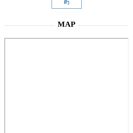
ສົ່ງ
MAP