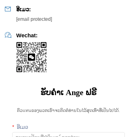
ອີເມວ:
[email protected]
Wechat:
ຮັບຄຳເ Ange ຟຣີ
ຕົວแทนຂອງພວກເຮົາຈະຕິດຕໍ່ທ່ານໃນໄວ້ສຸດເທົ່າທີ່ເປັນໄປໄດ້.
ອີເມວ