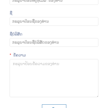
ຊື່
ຊື່ບໍລິສັດ
ຂໍ້ຄວາມ