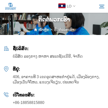
LO
ຕິດຕໍ່ພວກເຮົາ
ຜະລິດຕະພັນ
ໜ້າຫຼັກ
>
ຕິດຕໍ່ພວກເຮົາ
ຄົ້ນຫາ
ກ່ຽວກັບພວກເຮົາ
ຊື່ບໍລິສັດ:
ບໍລິສັດ ລອງກາງ ຫາຫາ ສະເຕຊັນເນີຣີ, ຈຳກັດ
ວິທີແກ້ໄຂທີ່ປັບແຕ່ງໄດ້
ທີ່ຢູ່:
ລາວຄວາມ
406, ອາຄານທີ 3 ເຂດອຸດສາຫະກຳຢູ່ແດ້, ເມືອງລ້ອງກາງ,
ເມືອງເວັນຈ໌ໂຫວ, ແຂວງເຈີຮຽນ, ປະເທດຈີນ
ຕິດຕໍ່ພວກເຮົາ
ເບີໂທລະສັບ:
+86-18858815880