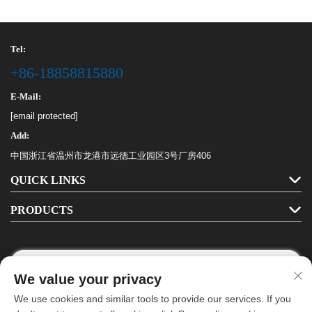
Tel:
+86-18858815880
E-Mail:
[email protected]
Add:
中国浙江省温州市龙港市远德工业园区3号厂房406
QUICK LINKS
PRODUCTS
We value your privacy
Follow Us
We use cookies and similar tools to provide our services. If you