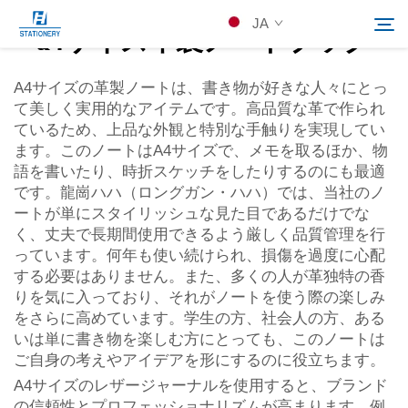
JA
a4サイズ革製ノートブック
A4サイズの革製ノートは、書き物が好きな人々にとっ
て美しく実用的なアイテムです。高品質な革で作られ
製品
ているため、上品な外観と特別な手触りを実現してい
Search
ます。このノートはA4サイズで、メモを取るほか、物
会社概要
語を書いたり、時折スケッチをしたりするのにも最適
です。龍崗ハハ（ロングガン・ハハ）では、当社のノ
ートが単にスタイリッシュな見た目であるだけでな
カスタムソリューション
く、丈夫で長期間使用できるよう厳しく品質管理を行
っています。何年も使い続けられ、損傷を過度に心配
する必要はありません。また、多くの人が革独特の香
リソース
りを気に入っており、それがノートを使う際の楽しみ
をさらに高めています。学生の方、社会人の方、ある
Kontakuto Us
いは単に書き物を楽しむ方にとっても、このノートは
ご自身の考えやアイデアを形にするのに役立ちます。
A4サイズのレザージャーナルを使用すると、ブランド
の信頼性とプロフェッショナリズムが高まります。例