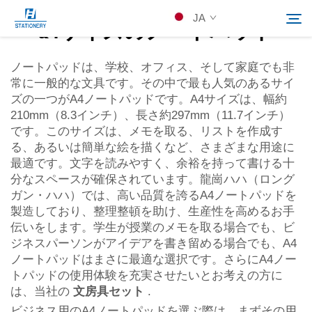
JA
a4サイズのノートパッド
ノートパッドは、学校、オフィス、そして家庭でも非
常に一般的な文具です。その中で最も人気のあるサイ
製品
ズの一つがA4ノートパッドです。A4サイズは、幅約
検索
210mm（8.3インチ）、長さ約297mm（11.7インチ）
会社概要
です。このサイズは、メモを取る、リストを作成す
る、あるいは簡単な絵を描くなど、さまざまな用途に
最適です。文字を読みやすく、余裕を持って書ける十
カスタムソリューション
分なスペースが確保されています。龍崗ハハ（ロング
ガン・ハハ）では、高い品質を誇るA4ノートパッドを
製造しており、整理整頓を助け、生産性を高めるお手
リソース
伝いをします。学生が授業のメモを取る場合でも、ビ
ジネスパーソンがアイデアを書き留める場合でも、A4
Kontakuto Us
ノートパッドはまさに最適な選択です。さらにA4ノー
トパッドの使用体験を充実させたいとお考えの方に
は、当社の
文房具セット
.
ビジネス用のA4ノートパッドを選ぶ際は、まずその用