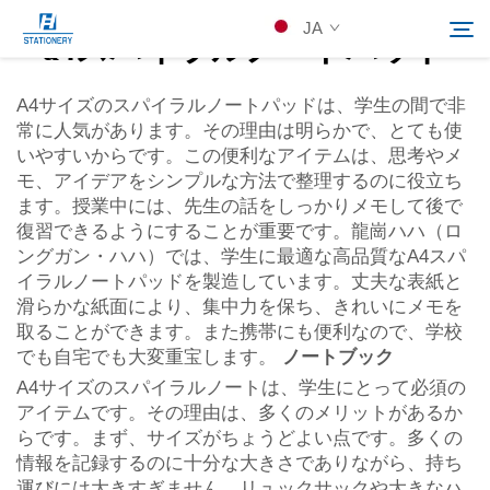
JA
a4スパイラルノートパッド
A4サイズのスパイラルノートパッドは、学生の間で非
常に人気があります。その理由は明らかで、とても使
製品
いやすいからです。この便利なアイテムは、思考やメ
検索
モ、アイデアをシンプルな方法で整理するのに役立ち
会社概要
ます。授業中には、先生の話をしっかりメモして後で
復習できるようにすることが重要です。龍崗ハハ（ロ
ングガン・ハハ）では、学生に最適な高品質なA4スパ
カスタムソリューション
イラルノートパッドを製造しています。丈夫な表紙と
滑らかな紙面により、集中力を保ち、きれいにメモを
取ることができます。また携帯にも便利なので、学校
リソース
でも自宅でも大変重宝します。
ノートブック
A4サイズのスパイラルノートは、学生にとって必須の
Kontakuto Us
アイテムです。その理由は、多くのメリットがあるか
らです。まず、サイズがちょうどよい点です。多くの
情報を記録するのに十分な大きさでありながら、持ち
運びには大きすぎません。リュックサックや大きなハ