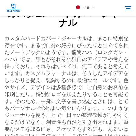
JA
カスタムハードカバージャー
ナル
製品
カスタムハードカバー・ジャーナルは、まさに特別な
Search
存在です。まるで自分の好みにぴったりと仕立てられ
たノートブックのようです。龍崗ハハ（ロングガン・
会社概要
ハハ）では、誰もがそれぞれ独自のアイデアや考えを
持っており、それらはすべて唯一無二であると考えて
います。カスタムジャーナルは、そうしたアイデアを
カスタムソリューション
しっかりと捉え、記録するのに最適なツールです。色
やサイズ、デザインは多種多様で、ご自身のお名前を
リソース
印刷したり、特別なロゴを加えたりすることも可能で
す。そのため、中身に文字を書き込むときには、とて
もパーソナルで心地よい気分になります。このような
Kontakuto Us
ジャーナルを使うことで、日々の整理整頓がしやすく
なるだけでなく、創造性も自然と引き出されます。重
要なメモを取るにも、スケッチをするにも、あるいは