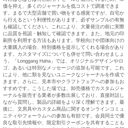
価を抑え、多くのジャーナルを低コストで調達できま
す。まるで大型店舗で買い物をする感覚ですが、自宅か
ら行えるという利便性があります。必ずサンプルの有無
も確認してください。これにより、大量発注の前に実際
に品質を視認・触知して確認できます。また、地元の印
刷所を利用する方法もあります。学校向けや団体向けの
大量購入の場合、特別価格を提示してくれる場合があり
ます。カスタマイズについても併せて問い合わせましょ
う。「Longgang Haha」では、オリジナルデザインやロ
ゴ、あるいは特別なメッセージの追加も可能です。これ
により、他に類を見ないユニークなジャーナルを作成で
きます。さらに、見本市やクラフトフェアへの参加もお
すすめです。こうした場では、卸売価格でカスタムジャ
ーナルを販売する業者が多数出展しており、直接対話し
ながら質問し、製品の詳細をより深く理解できます。最
後に、文房具やカスタム商品に関するオンラインコミュ
ニティやフォーラムへの参加も有効です。会員同士で優
良な取引先情報や、限定割引クーポンを共有することも