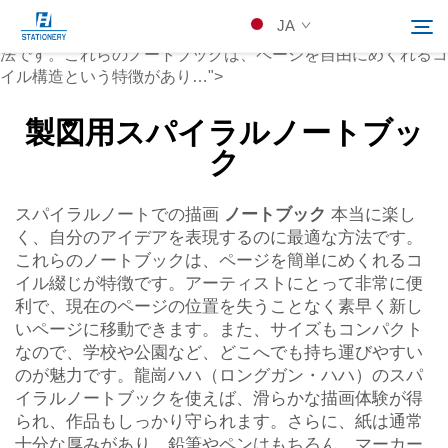
ノートブック
JA
で描画するのは、とても楽しく、アイデアを表現する優れた方
法です。これらのノートブックは、ページを自由にめくれるコ
イル構造という特徴があり…">
製品
製図用スパイラルノートブッ
検索
ク
会社概要
スパイラルノートでの描画
ノートブック
本当に楽し
く、自分のアイデアを表現するのに最適な方法です。
カスタムソリューション
これらのノートブックは、ページを簡単にめくれるコ
イル綴じが特徴です。アーティストにとって非常に便
リソース
利で、現在のページの位置を失うことなく素早く新し
いページに移動できます。また、サイズもコンパクト
なので、学校や公園など、どこへでも持ち運びやすい
Kontakuto Us
のが魅力です。龍崗ハハ（ロングガン・ハハ）のスパ
イラルノートブックを使えば、滑らかな描画体験が得
られ、作品もしっかり守られます。さらに、紙は通常
十分な厚みがあり、鉛筆やペンはもちろん、マーカー