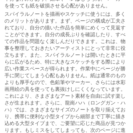
を使っても紙を破損させる心配がありません。
スパイラルノートを描画やスケッチに使うには、多く
のメリットがあります。まず、ページの構成が工夫さ
れており、自分の描いた作品を簡単にめくって見返す
ことができます。自分の成長ぶりを確認したり、すべ
ての作品を問題なく楽しんだりできます。これは、物
事を整理しておきたいアーティストにとって非常に役
立ちます。また、スパイラルノートは開いたときに平
らに広がるため、特に大きなスケッチをする際により
広い作業スペースが得られます。作業中にページが勝
手に閉じてしまう心配もありません。紙は通常のもの
よりも厚手なので、色鉛筆やマーカー、さらには水彩
画用絵の具を使っても裏抜けしにくくなっています。
これにより、さまざまなアート素材を自由に試す楽し
さが生まれます。さらに、龍崗ハハ（ロングガン・ハ
ハ）では、さまざまなサイズのノートを取り揃えてお
り、携帯に便利な小型タイプから細部まで丁寧に描き
込める大型タイプまで、ご要望に応じた商品が見つか
ります。もしミスをしてしまっても、次のページに進