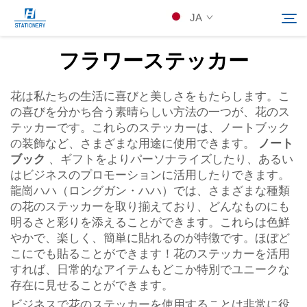
ノートブック
JA
の装飾など、さまざまな用途にご使用いただけます…">
フラワーステッカー
製品
花は私たちの生活に喜びと美しさをもたらします。こ
Search
の喜びを分かち合う素晴らしい方法の一つが、花のス
会社概要
テッカーです。これらのステッカーは、ノートブック
の装飾など、さまざまな用途に使用できます。
ノート
ブック
、ギフトをよりパーソナライズしたり、あるい
カスタムソリューション
はビジネスのプロモーションに活用したりできます。
龍崗ハハ（ロングガン・ハハ）では、さまざまな種類
の花のステッカーを取り揃えており、どんなものにも
リソース
明るさと彩りを添えることができます。これらは色鮮
やかで、楽しく、簡単に貼れるのが特徴です。ほぼど
Kontakuto Us
こにでも貼ることができます！花のステッカーを活用
すれば、日常的なアイテムもどこか特別でユニークな
存在に見せることができます。
ビジネスで花のステッカーを使用することは非常に役