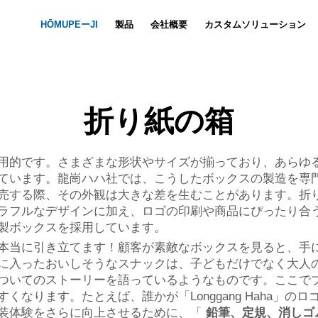
HŌMUPEーJI
製品
会社概要
カスタムソリューション
ノートブックのカスタマイズ
Nyūsu
動画
セットの
折り紙の箱
用的です。さまざまな形状やサイズが揃っており、あらゆ
ています。龍崗ハハ社では、こうしたボックスの製造を専
売する際、その外観は大きな差を生むことがあります。折
ラフルなデザインに加え、ロゴの印刷や商品にぴったり合
製ボックスを採用しています。
本当に引き立てます！顧客が素敵なボックスを見ると、手
に入ったおいしそうなスナックは、子どもだけでなく大人
ついてのストーリーを語っているようなものです。ここで
なります。たとえば、誰かが「Longgang Haha」
装体験をさらに向上させるために、「
鉛筆、定規、消しゴ