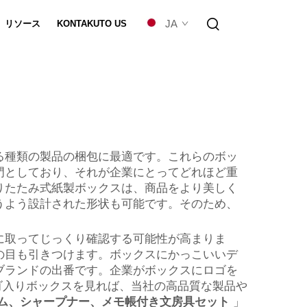
JA
リソース
KONTAKUTO US
カスタマイズ
る種類の製品の梱包に最適です。これらのボッ
門としており、それが企業にとってどれほど重
りたたみ式紙製ボックスは、商品をより美しく
うよう設計された形状も可能です。そのため、
に取ってじっくり確認する可能性が高まりま
の目も引きつけます。ボックスにかっこいいデ
ブランドの出番です。企業がボックスにロゴを
のロゴ入りボックスを見れば、当社の高品質な製品や
ム、シャープナー、メモ帳付き文房具セット
」