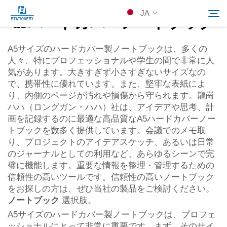
JA
a5ハードカバーノートブック
A5サイズのハードカバー製ノートブックは、多くの
人々、特にプロフェッショナルや学生の間で非常に人
製品
気があります。大きすぎず小さすぎないサイズなの
検索
で、携帯性に優れています。また、堅牢な表紙によ
会社概要
り、内側のページが汚れや損傷から守られます。龍崗
ハハ（ロングガン・ハハ）社は、アイデアや思考、計
画を記録するのに最適な高品質なA5ハードカバーノー
カスタムソリューション
トブックを数多く提供しています。会議でのメモ取
り、プロジェクトのアイデアスケッチ、あるいは日常
のジャーナルとしての利用など、あらゆるシーンで完
リソース
璧に機能します。重要な情報を整理・管理するための
信頼性の高いツールです。信頼性の高いノートブック
Kontakuto Us
をお探しの方は、ぜひ当社の製品をご検討ください。
ノートブック
選択肢。
A5サイズのハードカバー製ノートブックは、プロフェ
ッショナルにとって非常に重要です。まず、そのサイ