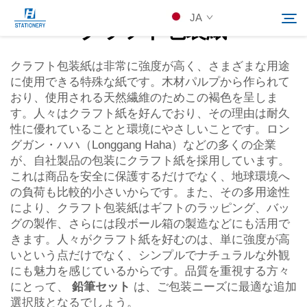
JA
クラフト包装紙
クラフト包装紙は非常に強度が高く、さまざまな用途
に使用できる特殊な紙です。木材パルプから作られて
製品
おり、使用される天然繊維のためこの褐色を呈しま
検索
す。人々はクラフト紙を好んでおり、その理由は耐久
会社概要
性に優れていることと環境にやさしいことです。ロン
グガン・ハハ（Longgang Haha）などの多くの企業
が、自社製品の包装にクラフト紙を採用しています。
カスタムソリューション
これは商品を安全に保護するだけでなく、地球環境へ
の負荷も比較的小さいからです。また、その多用途性
により、クラフト包装紙はギフトのラッピング、バッ
リソース
グの製作、さらには段ボール箱の製造などにも活用で
きます。人々がクラフト紙を好むのは、単に強度が高
Kontakuto Us
いという点だけでなく、シンプルでナチュラルな外観
にも魅力を感じているからです。品質を重視する方々
にとって、
鉛筆セット
は、ご包装ニーズに最適な追加
選択肢となるでしょう。