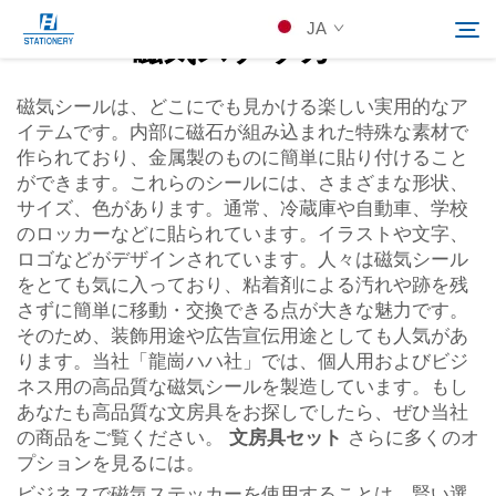
JA
磁気ステッカー
磁気シールは、どこにでも見かける楽しい実用的なア
イテムです。内部に磁石が組み込まれた特殊な素材で
製品
作られており、金属製のものに簡単に貼り付けること
Search
ができます。これらのシールには、さまざまな形状、
会社概要
サイズ、色があります。通常、冷蔵庫や自動車、学校
のロッカーなどに貼られています。イラストや文字、
ロゴなどがデザインされています。人々は磁気シール
カスタムソリューション
をとても気に入っており、粘着剤による汚れや跡を残
さずに簡単に移動・交換できる点が大きな魅力です。
そのため、装飾用途や広告宣伝用途としても人気があ
リソース
ります。当社「龍崗ハハ社」では、個人用およびビジ
ネス用の高品質な磁気シールを製造しています。もし
Kontakuto Us
あなたも高品質な文房具をお探しでしたら、ぜひ当社
の商品をご覧ください。
文房具セット
さらに多くのオ
プションを見るには。
ビジネスで磁気ステッカーを使用することは、賢い選