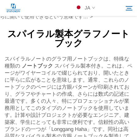
ノートブック
JA
です。これは、ページがワイヤーコイルで綴じられており、平
らに開いて使用できるという意味です…">
スパイラル製本グラフノート
製品
ブック
検索
会社概要
スパイラルノートのグラフ用ノートブックは、特殊な
種類の
ノートブック
スパイラル製本付き。これは、ペ
ージがワイヤーコイルで綴じられており、開いたとき
カスタムソリューション
に平らに広がることを意味します。通常、これらのノ
ートブックのページには方眼パターンが印刷されてお
リソース
り、グラフやチャートの作成、さらには数式の記述に
最適です。多くの人々、特にプロフェッショナルが業
務用としてこのタイプのノートブックを使用していま
Kontakuto Us
す。計算や設計プロジェクトが必要なエンジニア、建
築家、学生にとっても非常に便利です。信頼性の高い
ブランドの一つが「Longgang Haha」です。同社は高
品質なスパイラル製本の方眼ノートブックを製造して