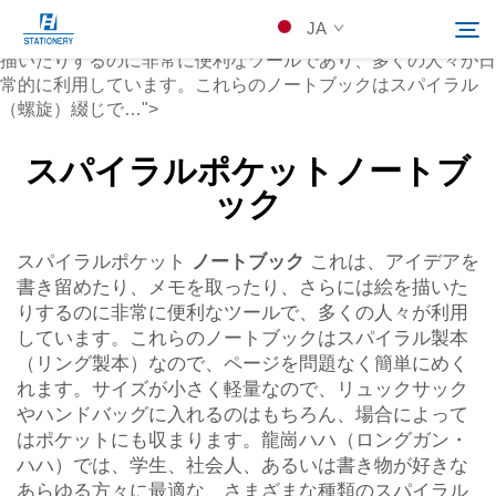
ノートブック
JA
は、アイデアを書き留めたり、メモを取ったり、さらには絵を
描いたりするのに非常に便利なツールであり、多くの人々が日
常的に利用しています。これらのノートブックはスパイラル
（螺旋）綴じで…">
製品
検索
スパイラルポケットノートブ
ック
会社概要
スパイラルポケット
ノートブック
これは、アイデアを
カスタムソリューション
書き留めたり、メモを取ったり、さらには絵を描いた
りするのに非常に便利なツールで、多くの人々が利用
リソース
しています。これらのノートブックはスパイラル製本
（リング製本）なので、ページを問題なく簡単にめく
れます。サイズが小さく軽量なので、リュックサック
Kontakuto Us
やハンドバッグに入れるのはもちろん、場合によって
はポケットにも収まります。龍崗ハハ（ロングガン・
ハハ）では、学生、社会人、あるいは書き物が好きな
あらゆる方々に最適な、さまざまな種類のスパイラル