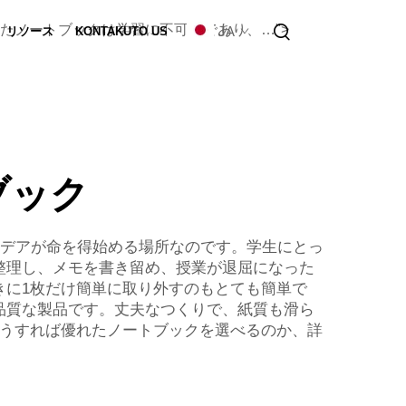
たノートブックは学習に不可欠であり、…">
JA
リソース
KONTAKUTO US
カスタマイズ
ブック
デアが命を得始める場所なのです。学生にとっ
整理し、メモを書き留め、授業が退屈になった
きに1枚だけ簡単に取り外すのもとても簡単で
品質な製品です。丈夫なつくりで、紙質も滑ら
どうすれば優れたノートブックを選べるのか、詳