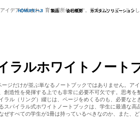
アイデアが生まれ、育つ場所なのです。学生にとって、こうし
HŌMUPEーJI
製品
会社概要
カスタムソリューション
ノートブックのカスタマイズ
Nyūsu
動画
セットの
イラルホワイトノート
ページだけが並ぶ単なるノートブックではありません。アイ
、創造性を発揮する上でも非常に必要不可欠です。思考を
イラル（リング）綴じは、ページをめくるのも、必要なと
るスパイラル式ホワイトノートブックは、学生に最適な高
なぜすべての学生が1冊は持っているべきなのか、また、