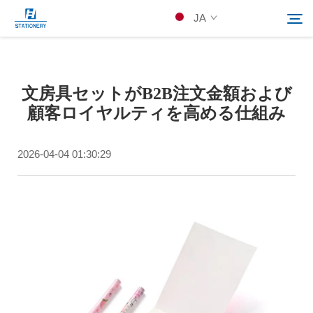
JA
製品
文房具セットがB2B注文金額および
検索
顧客ロイヤルティを高める仕組み
会社概要
2026-04-04 01:30:29
カスタムソリューション
リソース
Kontakuto Us