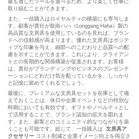
最も適したツールを選べるため、より楽しく仕事に
取り組むことができます。
また、一括購入はロイヤルティの構築にも寄与しま
す。顧客が貴社が龍崗ハハ（Longgang Haha）製の
高品質な文房具を使用しているのを見れば、ブラン
ドへの信頼感が高まります。優れた文房具はポジテ
ィブな印象を与え、細部へのこだわりと品質への配
慮を示すことができます。これにより、クライアン
トとの長期的な関係構築が促進されます。お客様
は、貴社がブランディングやビジネスのプレゼンテ
ーションにどれだけ気を配っているかを、しっかり
と記憶に留めてくれるでしょう。
最後に、プレミアムな文房具セットを在庫として備
えておくことは、休日や企業イベントなどの特別な
時期においても有効です。ギフトやノベルティとし
て活用することで、ブランド認知の拡大を図れま
す。また、顧客とのコミュニティ的なつながりを築
くことも可能です。総じて、一括購入は
文房具ア
クセサリー
コスト削減と企業イメージ向上を両立さ