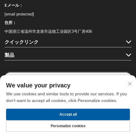
Eメール：
[email protected]
住所：
中国浙江省温州市龙港市远德工业园区3号厂房406
クイックリンク
製品
We value your privacy
フォローする
We use cookies and similar tools to provide our services. If you
don't want to accept all cookies, click Personalize cookies.
Copyright © 龍港ハハ文具有限公司。全著作権を保有します。 -
プライバシ
Accept all
ーポリシー
－
ブログ
Personalize cookies
Hōmupeーji
製品
お問い合わせ
トップ