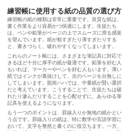
練習帳に使用する紙の品質の選び方
練習帳の紙の種類は非常に重要です。良質な紙は、
書く作業をより容易かつ快適にします。生徒たち
は、ペンや鉛筆がページの上でスムーズに滑る感覚
を望んでいます。紙が粗すぎたり薄すぎたりする
と、書きづらく、破れやすくなってしまいます。
これらのノート帳には、さまざまな筆記具に対応で
きるほど十分に厚手の紙が最適です。鉛筆を好む人
もいれば、マーカーやペンを好む人もいます。薄い
紙ではインクが裏抜けして、次のページを台無しに
してしまいます。龍崗ハハでは、中量紙が賢い選択
だと考えています。こうすることで、生徒たちは破
れたり滲んだりすることを心配せずに、あらゆる筆
記具を使えるようになります。
もう一つのポイントは、罫線入りか無地の紙かとい
う点です。罫線入りの紙は、特に数学や言語学習に
おいて、文字を整然と書くのに役立ちます。一方、