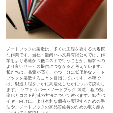
ノートブックの製造は、多くの工程を要する大規模
な作業です。当社・龍崗ハハ文具有限公司では、作
業をより迅速かつ低コストで行うことが、顧客への
より良いサービス提供につながると考えています。
私たちは、品質が高く、かつ十分に低価格なノート
ブックを製造することを目指しています。本稿で
は、製造工程をいかに高速化したかについて説明し
ます。
ソフトカバー・ノートブック
製造工程の効
率化とコスト削減の方法について述べます。卸売バ
イヤー向けに、より有利な価格を実現するための手
法や、ノートブックの高品質維持のための取り組み
についても解説します。