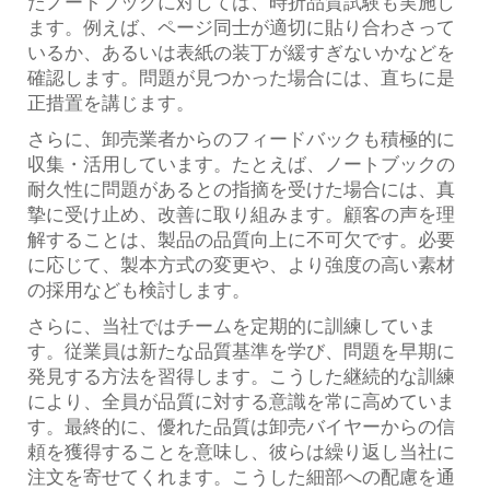
たノートブックに対しては、時折品質試験も実施し
ます。例えば、ページ同士が適切に貼り合わさって
いるか、あるいは表紙の装丁が緩すぎないかなどを
確認します。問題が見つかった場合には、直ちに是
正措置を講じます。
さらに、卸売業者からのフィードバックも積極的に
収集・活用しています。たとえば、ノートブックの
耐久性に問題があるとの指摘を受けた場合には、真
摯に受け止め、改善に取り組みます。顧客の声を理
解することは、製品の品質向上に不可欠です。必要
に応じて、製本方式の変更や、より強度の高い素材
の採用なども検討します。
さらに、当社ではチームを定期的に訓練していま
す。従業員は新たな品質基準を学び、問題を早期に
発見する方法を習得します。こうした継続的な訓練
により、全員が品質に対する意識を常に高めていま
す。最終的に、優れた品質は卸売バイヤーからの信
頼を獲得することを意味し、彼らは繰り返し当社に
注文を寄せてくれます。こうした細部への配慮を通