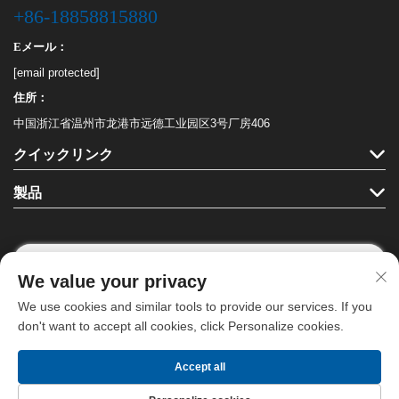
+86-18858815880
Eメール：
[email protected]
住所：
中国浙江省温州市龙港市远德工业园区3号厂房406
クイックリンク
製品
We value your privacy
フォローする
We use cookies and similar tools to provide our services. If you
don't want to accept all cookies, click Personalize cookies.
Copyright © 龍港ハハ文具有限公司。全著作権を保有します。 -
プライバシ
Accept all
ーポリシー
－
ブログ