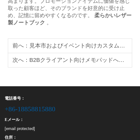
高まります。プロモーションアイテムに価値を感じ
取った顧客ほど、そのブランドを好意的に受け止
め、記憶に留めやすくなるのです。
柔らかいレザー
製ノートブック
。
前へ：
見本市およびイベント向けカスタムギフトソリューションの提供方法
次へ：
B2Bクライアント向けメモパッドへのロゴのカスタマイズ方法
電話番号：
+86-18858815880
Eメール：
[email protected]
住所：