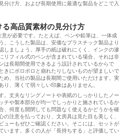
見分け方、および長期使用に最適な製品をどこで入
ける高品質素材の見分け方
注意が必要です。たとえば、ペンや鉛筆は、一体成
う。こうした製品は、安価なプラスチック製品より
認しましょう。厚手の紙は破れにくく、インクの滲
にリフィル式のペンが含まれている場合、それは非
ンは長期間使用できるよう設計されているからで
ときにボロボロと崩れたりしないものが望ましいで
ため、当社の製品は長期間ご使用いただけます。実
あり、薄くて弱々しい印象はありません。
す。丈夫なリングノートや表紙のしっかりしたノー
ッチや製本部分が均一でしっかりと施されているか
合、何度も開閉しても問題なく使えるかどうかを確
心の注意を払っており、文房具は見た目も美しく、
ビューもぜひご確認ください。そこには、セットが
ています。多くの人が「長持ちする」と評価してい
。