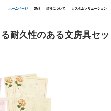
ホームページ
製品
当社について
カスタムソリューション
ノートブックのカスタマイズ
Nyūsu
動画
セットの
える耐久性のある文房具セッ