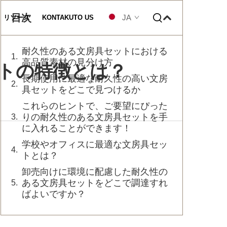
目次
JA
リソース
KONTAKUTO US
耐久性のある文房具セットにおける
カスタマイズ
高品質素材の見分け方
トの特徴とは？
長期使用に最適な耐久性の高い文房
具セットをどこで見つけるか
これらのヒントで、ご要望にぴった
りの耐久性のある文房具セットを手
に入れることができます！
学校やオフィスに最適な文房具セッ
トとは？
卸売向けに環境に配慮した耐久性の
ある文房具セットをどこで調達すれ
ばよいですか？