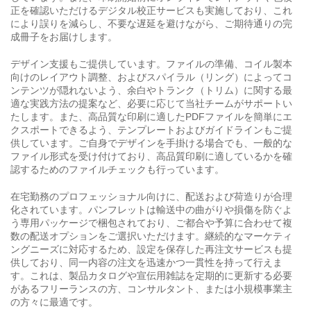
正を確認いただけるデジタル校正サービスも実施しており、これ
により誤りを減らし、不要な遅延を避けながら、ご期待通りの完
成冊子をお届けします。
デザイン支援もご提供しています。ファイルの準備、コイル製本
向けのレイアウト調整、およびスパイラル（リング）によってコ
ンテンツが隠れないよう、余白やトランク（トリム）に関する最
適な実践方法の提案など、必要に応じて当社チームがサポートい
たします。また、高品質な印刷に適したPDFファイルを簡単にエ
クスポートできるよう、テンプレートおよびガイドラインもご提
供しています。ご自身でデザインを手掛ける場合でも、一般的な
ファイル形式を受け付けており、高品質印刷に適しているかを確
認するためのファイルチェックも行っています。
在宅勤務のプロフェッショナル向けに、配送および荷造りが合理
化されています。パンフレットは輸送中の曲がりや損傷を防ぐよ
う専用パッケージで梱包されており、ご都合や予算に合わせて複
数の配送オプションをご選択いただけます。継続的なマーケティ
ングニーズに対応するため、設定を保存した再注文サービスも提
供しており、同一内容の注文を迅速かつ一貫性を持って行えま
す。これは、製品カタログや宣伝用雑誌を定期的に更新する必要
があるフリーランスの方、コンサルタント、または小規模事業主
の方々に最適です。