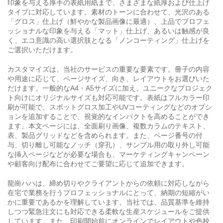
印象を与える厚手の表紙用紙まで、さまざまな紙厚および仕上げ
タイプに対応しています。素材のトーンに合わせて、光沢のある
「グロス」仕上げ（鮮やかな製品画像に最適）、上品でプロフェ
ッショナルな印象を与える「マット」仕上げ、あるいは触感が良
く、エコ意識の高い選択肢となる「ノンコーティング」仕上げを
ご選択いただけます。
カスタマイズは、当社のサービスの重要な要素です。冊子の内容
や用途に応じて、ページサイズ、向き、レイアウトをお選びいた
だけます。一般的なA4・A5サイズに加え、ユニークなプロジェク
ト向けにオリジナルサイズも対応可能です。表紙はフルカラー印
刷が可能で、スポットグロス加工やUVコーティングなどのオプシ
ョンを追加することで、視覚的なインパクトを高めることができ
ます。本文ページには、全面刷り画像、複数カラムのテキスト、
表、製品グリッドなどを含められます。また、ページ番号の付
与、切り離し可能なノッチ（穿孔）、サンプル用の取り外し可能
な挿入ページなどが必要な場合も、マーケティングキャンペーン
や顧客向け配布に合わせてご要望に応じて追加できます。
龍崗ハハは、締め切りやクライアントからの依頼に対応しながら
在宅で業務を行うプロフェッショナルにとって、納期の短縮がい
かに重要であるかを理解しています。当社では、品質基準を維持
しつつ緊急注文にも対応できる柔軟な生産スケジュールをご提供
しています。また、印刷開始前にオンラインでレイアウトや色校