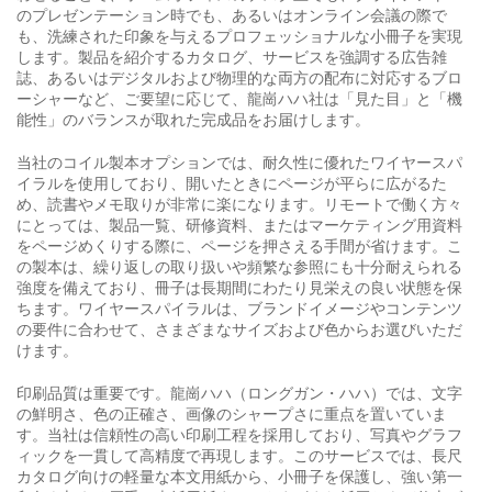
のプレゼンテーション時でも、あるいはオンライン会議の際で
も、洗練された印象を与えるプロフェッショナルな小冊子を実現
します。製品を紹介するカタログ、サービスを強調する広告雑
誌、あるいはデジタルおよび物理的な両方の配布に対応するブロ
ーシャーなど、ご要望に応じて、龍崗ハハ社は「見た目」と「機
能性」のバランスが取れた完成品をお届けします。
当社のコイル製本オプションでは、耐久性に優れたワイヤースパ
イラルを使用しており、開いたときにページが平らに広がるた
め、読書やメモ取りが非常に楽になります。リモートで働く方々
にとっては、製品一覧、研修資料、またはマーケティング用資料
をページめくりする際に、ページを押さえる手間が省けます。こ
の製本は、繰り返しの取り扱いや頻繁な参照にも十分耐えられる
強度を備えており、冊子は長期間にわたり見栄えの良い状態を保
ちます。ワイヤースパイラルは、ブランドイメージやコンテンツ
の要件に合わせて、さまざまなサイズおよび色からお選びいただ
けます。
印刷品質は重要です。龍崗ハハ（ロングガン・ハハ）では、文字
の鮮明さ、色の正確さ、画像のシャープさに重点を置いていま
す。当社は信頼性の高い印刷工程を採用しており、写真やグラフ
ィックを一貫して高精度で再現します。このサービスでは、長尺
カタログ向けの軽量な本文用紙から、小冊子を保護し、強い第一