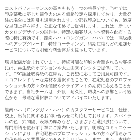
コストパフォーマンスの高さももう一つの特長です。当社では、
印刷部数に応じた競争力のある価格設定を採用しており、大量発
注の場合には割引も適用されます。少部数印刷についても、過度
な単価上昇を抑え、公正な価格でご提供します。これは、新しい
カタログデザインの試作や、特定の顧客リストへ資料を配布する
際に特に有効です。龍崗ハハ（ロングガン・ハハ）では、高級紙
へのアップグレード、特殊コーティング、納期短縮などの追加サ
ービスについても明確な料金体系を提示しています。
環境配慮が含まれています。持続可能な印刷を希望されるお客様
には、再生紙のオプションや大豆由来インクをご提供していま
す。FSC認証取得紙の在庫も、ご要望に応じてご用意可能です。
エコフレンドリーな素材を選択することで、在宅勤務のプロフェ
ッショナルの方々の価値観やクライアントの期待に応えることが
できます。当社チームは、外観、耐久性、環境への影響という観
点から、最適な選択肢についてアドバイスいたします。
龍崗ハハ（ロングガン・ハハ）のカスタマーサービスは、仕様、
校正、出荷に関するお問い合わせに対応しております。スパイラ
ルの色、穴間隔、表紙の厚みなど、さまざまな選択肢について、
専門用語を使わず丁寧にご案内いたします。明確なコミュニケー
ションにより、在宅勤務のプロフェッショナルの方々が迅速かつ
自信を持って意思決定できるようサポートします。また、本格的