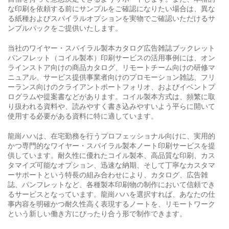
な印刷を依頼する前にサンプルをご確認になりたい場合は、異な
る紙種およびスパイラルオプションを実物でご確認いただけるサ
ンプルパックをご提供いたします。
当社のワイヤー・スパイラル製本カタログ広告雑誌ブックレット
パンフレット（コイル製本）印刷サービスの活用事例には、オン
ラインストア向けの商品カタログ、リモートチーム向けの研修マ
ニュアル、サービス提供事業者向けのプロモーション雑誌、フリ
ーランス向けのクライアントポートフォリオ、およびイベントプ
ログラムや提案書などがあります。コイル製本方式は、頻繁に取
り扱われる資料や、読みやすく書き込みやすいよう平らに開いて
使用する必要がある資料に特に適しています。
龍崗ハハは、在宅勤務を行うプロフェッショナル向けに、実用的
かつ専門的なワイヤー・スパイラル製本ノート印刷サービスを提
供しています。耐久性に優れたコイル製本、高品質な印刷、カス
タマイズ可能なオプション、迅速な納期、そして丁寧なカスタマ
ーサポートという特長の組み合わせにより、カタログ、広告雑
誌、パンフレットなど、各種製本印刷物の制作において信頼でき
るサービスとなっています。龍崗ハハを選択すれば、あなたの仕
事内容を明確かつ耐久性高く表現するノートを、リモートワーク
という新しい働き方にぴったり合う形で制作できます。