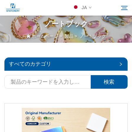
JA
ノートブック
製品
ホームページ
>
製品
>
ノートブック
検索
当社について
すべてのカテゴリ
カスタムソリューション
検索
リソース
Kontakuto Us