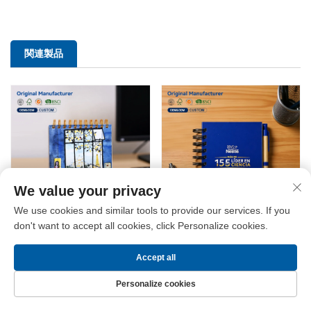
関連製品
We value your privacy
We use cookies and similar tools to provide our services. If you
don't want to accept all cookies, click Personalize cookies.
横罫線リングノートブッ
A5サイズ横罫リングノート
ク・クリエイティブで携帯
ブック・高級感のあるデザ
Accept all
に便利なポケットサイズノ
イン・ハードカバー・ルー
Personalize cookies
ートブック・学生向け単語
ズリーフ式・横罫線日記
ノート・A7サイズ
帳・厚手スパイラルノート
ホームページ
製品
お問い合わせ
トップ