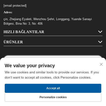
[email protected]
Adres:
çin, Zhejiang Eyaleti, Wenzhou Şehri, Longgang, Yuande Sanayi
Bölgesi, Bina No: 3, No: 406
HIZLI BAĞLANTILAR
ÜRÜNLER
We value your privacy
Bizi Takip Edin
We use cookies and similar tools to provide our services. If you
don't want to accept all cookies, click Personalize cookies.
Telif Hakkı © Longgang Haha Kırtasiye Co., Ltd. Tüm Hakları Saklıdır -
Accept all
Gizlilik Politikası
- Evet.
Blog
Personalize cookies
Ana Sayfa
Ürünler
Bize Ulaşın
BAŞA