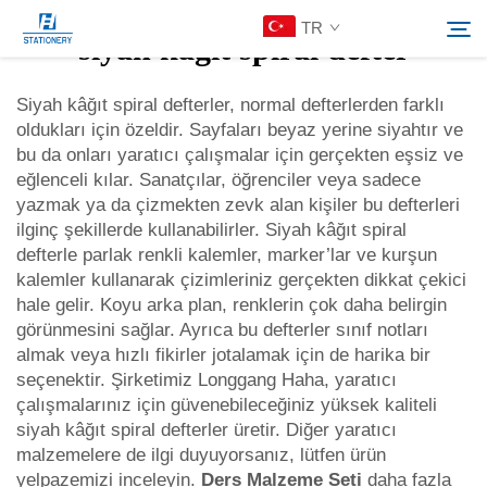
TR
siyah kâğıt spiral defter
Siyah kâğıt spiral defterler, normal defterlerden farklı
oldukları için özeldir. Sayfaları beyaz yerine siyahtır ve
Ürünler
bu da onları yaratıcı çalışmalar için gerçekten eşsiz ve
Ara
eğlenceli kılar. Sanatçılar, öğrenciler veya sadece
Hakkımızda
yazmak ya da çizmekten zevk alan kişiler bu defterleri
ilginç şekillerde kullanabilirler. Siyah kâğıt spiral
defterle parlak renkli kalemler, marker’lar ve kurşun
Özelleştirilmiş Çözümler
kalemler kullanarak çizimleriniz gerçekten dikkat çekici
hale gelir. Koyu arka plan, renklerin çok daha belirgin
görünmesini sağlar. Ayrıca bu defterler sınıf notları
Kaynaklar
almak veya hızlı fikirler jotalamak için de harika bir
seçenektir. Şirketimiz Longgang Haha, yaratıcı
Bize Ulaşın
çalışmalarınız için güvenebileceğiniz yüksek kaliteli
siyah kâğıt spiral defterler üretir. Diğer yaratıcı
malzemelere de ilgi duyuyorsanız, lütfen ürün
yelpazemizi inceleyin.
Ders Malzeme Seti
daha fazla