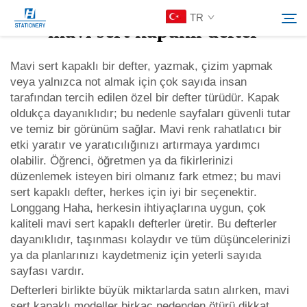
TR
mavi sert kapaklı defter
Mavi sert kapaklı bir defter, yazmak, çizim yapmak
veya yalnızca not almak için çok sayıda insan
Ürünler
tarafından tercih edilen özel bir defter türüdür. Kapak
Ara
oldukça dayanıklıdır; bu nedenle sayfaları güvenli tutar
Hakkımızda
ve temiz bir görünüm sağlar. Mavi renk rahatlatıcı bir
etki yaratır ve yaratıcılığınızı artırmaya yardımcı
olabilir. Öğrenci, öğretmen ya da fikirlerinizi
Özelleştirilmiş Çözümler
düzenlemek isteyen biri olmanız fark etmez; bu mavi
sert kapaklı defter, herkes için iyi bir seçenektir.
Longgang Haha, herkesin ihtiyaçlarına uygun, çok
Kaynaklar
kaliteli mavi sert kapaklı defterler üretir. Bu defterler
dayanıklıdır, taşınması kolaydır ve tüm düşüncelerinizi
Bize Ulaşın
ya da planlarınızı kaydetmeniz için yeterli sayıda
sayfası vardır.
Defterleri birlikte büyük miktarlarda satın alırken, mavi
sert kapaklı modeller birkaç nedenden ötürü dikkat