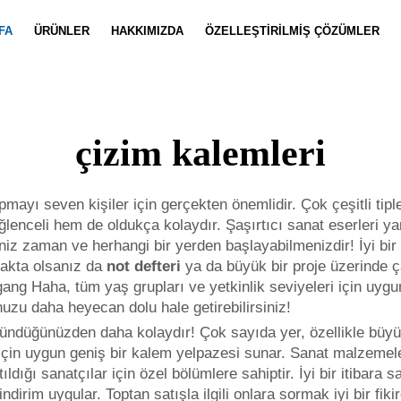
FA
ÜRÜNLER
HAKKIMIZDA
ÖZELLEŞTIRILMIŞ ÇÖZÜMLER
Defter Özelleştirme
Haberler
Takım Özell
Video
çizim kalemleri
mayı seven kişiler için gerçekten önemlidir. Çok çeşitli tipl
enceli hem de oldukça kolaydır. Şaşırtıcı sanat eserleri ya
ğiniz zaman ve herhangi bir yerden başlayabilmenizdir! İyi bir
makta olsanız da
not defteri
ya da büyük bir proje üzerinde 
gang Haha, tüm yaş grupları ve yetkinlik seviyeleri için uygun
uzu daha heyecan dolu hale getirebilirsiniz!
şündüğünüzden daha kolaydır! Çok sayıda yer, özellikle büyük 
için uygun geniş bir kalem yelpazesi sunar. Sanat malzemele
ldığı sanatçılar için özel bölümlere sahiptir. İyi bir itibara
indirim uygular. Toptan satışla ilgili onlara sormak iyi bir fi