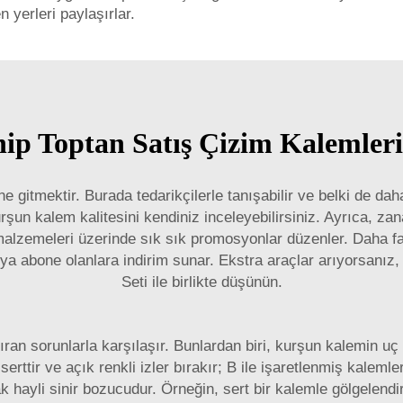
en yerleri paylaşırlar.
ip Toptan Satış Çizim Kalemleri
 gitmektir. Burada tedarikçilerle tanışabilir ve belki de daha
 kurşun kalem kalitesini kendiniz inceleyebilirsiniz. Ayrıca, z
alzemeleri üzerinde sık sık promosyonlar düzenler. Daha fa
veya abone olanlara indirim sunar. Ekstra araçlar arıyorsanız
Seti
ile birlikte düşünün.
ran sorunlarla karşılaşır. Bunlardan biri, kurşun kalemin uç t
serttir ve açık renkli izler bırakır; B ile işaretlenmiş kaleml
k hayli sinir bozucudur. Örneğin, sert bir kalemle gölgelen