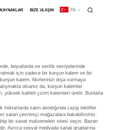
TR
KAYNAKLAR
BIZE ULAŞIN
eştirme
erde, boyutlarda ve sertlik seviyelerinde
ratmak için sadece bir kurşun kalem ve bir
 kurşun kalem, fikirlerinizi dışa vurmaya
çalışmakta olsanız da, kurşun kalemler
, yüksek kaliteli çizim kalemleri üretir. Bunlarla
miktarlarda satın alındığında cazip teklifler
ri satan çevrimiçi mağazalara bakabilirsiniz.
 sahip bir sanat malzemeleri sitesi seçin. Bazen
kirdir. Ayrıca sosyal medyada sanat gruplarına