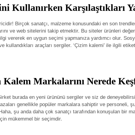
ini Kullanırken Karşılaştıkları Y
cidir! Birçok sanatçı, malzeme konusundaki en son trendleri
ını ve web sitelerini takip etmektir. Bu siteler ürünleri değe
ı bilgi vererek en uygun seçimi yapmanıza yardımcı olur. Sos
e kullandıkları araçları sergiler. ‘Çizim kalemi’ ile ilgili eti
m Kalem Markalarını Nerede Keşf
Şirket burada en yeni ürününü sergiler ve siz de deneyebilirs
zaları genellikle popüler markalara sahiptir ve personeli, şu
ng Haha, şu anda daha çok sanatçı tarafından konuşulan bir m
 için mükemmel bir seçimdir.