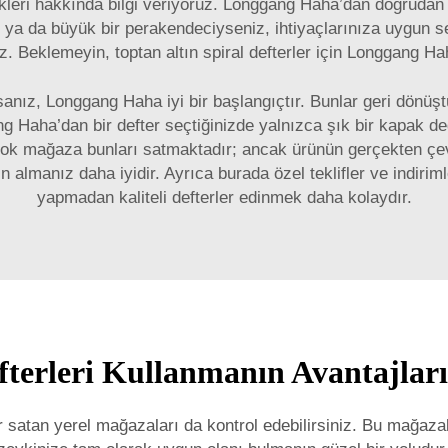
kleri hakkında bilgi veriyoruz. Longgang Haha’dan doğrudan s
 ya da büyük bir perakendeciyseniz, ihtiyaçlarınıza uygun 
z. Beklemeyin, toptan altın spiral defterler için Longgang Hah
orsanız, Longgang Haha iyi bir başlangıçtır. Bunlar geri dönü
 Haha’dan bir defter seçtiğinizde yalnızca şık bir kapak d
çok mağaza bunları satmaktadır; ancak ürünün gerçekten çe
 almanız daha iyidir. Ayrıca burada özel teklifler ve indiri
yapmadan kaliteli defterler edinmek daha kolaydır.
efterleri Kullanmanın Avantajları
er satan yerel mağazaları da kontrol edebilirsiniz. Bu mağaza