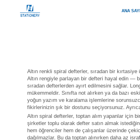
ANA SAY
Altın renkli spiral defterler, sıradan bir kırtasiy
Altın rengiyle parlayan bir defteri hayal edin — 
sıradan defterlerden ayırt edilmesini sağlar. Lon
mükemmeldir. Sınıfta not alırken ya da bazı eskizl
yoğun yazım ve karalama işlemlerine sorunsuzca da
fikirlerinizin şık bir dostunu seçiyorsunuz. Ayr
Altın spiral defterler, toptan alım yapanlar için 
şirketler toplu olarak defter satın almak istediğind
hem öğrenciler hem de çalışanlar üzerinde çekici 
dağılmazlar. Bu da toptan alınırken daha az israf