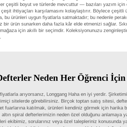
erler çeşitli boyut ve türlerde mevcuttur — bazıları yazım için 
eşit ihtiyaçları karşılamasını kolaylaştırır. Böylece çeşitli 
a, bu ürünleri uygun fiyatlarla satmaktadır; bu nedenle perak
 bir ürün sunarken daha fazla kâr elde etmenizi sağlar. Sıkı
mağaza için akıllı bir seçimdir. Koleksiyonunuzu zenginleşt
.
 Defterler Neden Her Öğrenci İçi
an fiyatlarla arıyorsanız, Longgang Haha en iyi yerdir. Şirketi
içi sitelerde görebilirsiniz. Birçok toptan satış sitesi, defte
ret fuarlarına katılmak, ürünleri kendiniz görmek için harika 
, altın spiral defterlerimizin neden özel olduğunu anlamaya 
leri ekibimiz, sorularınız veya özel talepleriniz konusunda y