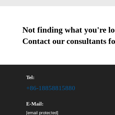
Not finding what you're l
Contact our consultants fo
Tel:
+86-18858815880
E-Mail:
[email protected]