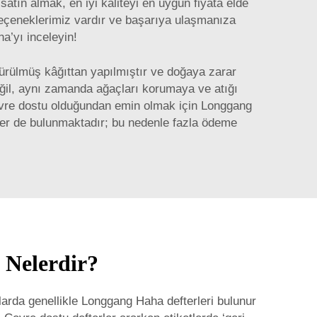
atın almak, en iyi kaliteyi en uygun fiyata elde
seçeneklerimiz vardır ve başarıya ulaşmanıza
a’yı inceleyin!
ştürülmüş kâğıttan yapılmıştır ve doğaya zarar
eğil, aynı zamanda ağaçları korumaya ve atığı
vre dostu olduğundan emin olmak için Longgang
mler de bulunmaktadır; bu nedenle fazla ödeme
 Nelerdir?
larda genellikle Longgang Haha defterleri bulunur