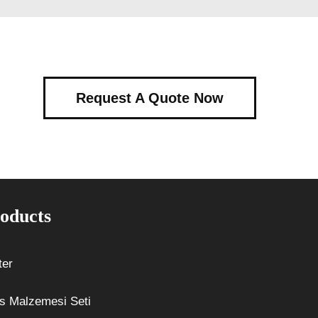
Request A Quote Now
oducts
ter
s Malzemesi Seti