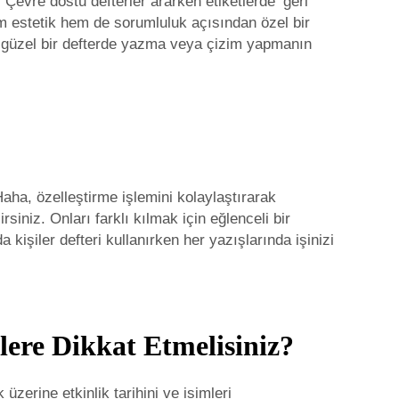
Çevre dostu defterler ararken etiketlerde ‘geri
hem estetik hem de sorumluluk açısından özel bir
rek, güzel bir defterde yazma veya çizim yapmanın
Haha, özelleştirme işlemini kolaylaştırarak
siniz. Onları farklı kılmak için eğlenceli bir
 kişiler defteri kullanırken her yazışlarında işinizi
klere Dikkat Etmelisiniz?
 üzerine etkinlik tarihini ve isimleri