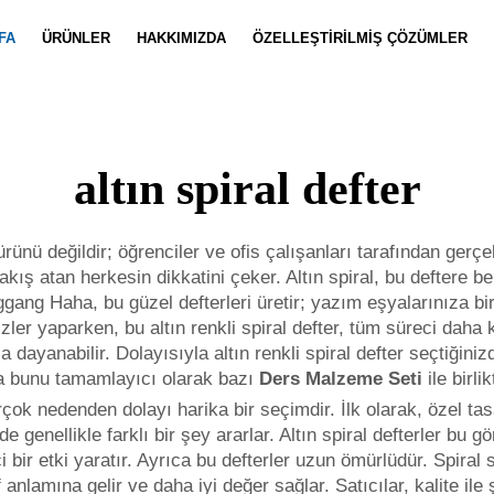
FA
ÜRÜNLER
HAKKIMIZDA
ÖZELLEŞTIRILMIŞ ÇÖZÜMLER
Defter Özelleştirme
Haberler
Takım Özell
Video
altın spiral defter
e ürünü değildir; öğrenciler ve ofis çalışanları tarafından ger
bakış atan herkesin dikkatini çeker. Altın spiral, bu deftere
ggang Haha, bu güzel defterleri üretir; yazım eşyalarınıza bi
er yaparken, bu altın renkli spiral defter, tüm süreci daha ke
yanabilir. Dolayısıyla altın renkli spiral defter seçtiğinizd
ıca bunu tamamlayıcı olarak bazı
Ders Malzeme Seti
ile birl
birçok nedenden dolayı harika bir seçimdir. İlk olarak, özel t
e genellikle farklı bir şey ararlar. Altın spiral defterler bu g
bir etki yaratır. Ayrıca bu defterler uzun ömürlüdür. Spiral s
 anlamına gelir ve daha iyi değer sağlar. Satıcılar, kalite il