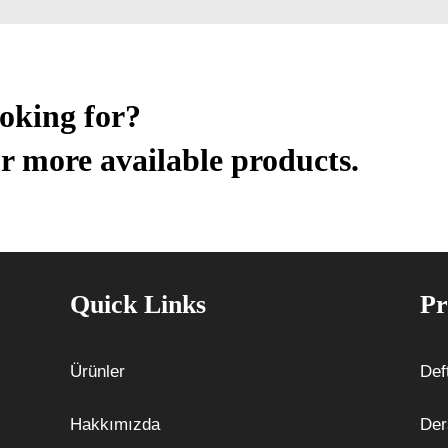
ooking for?
r more available products.
Quick Links
Pr
Ürünler
Def
Hakkımızda
Der