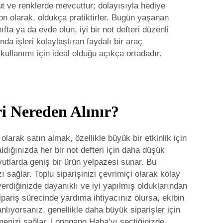
yut ve renklerde mevcuttur; dolayısıyla hediye
Son olarak, oldukça pratiktirler. Bugün yaşanan
ta ya da evde olun, iyi bir not defteri düzenli
a işleri kolaylaştıran faydalı bir araç
ullanımı için ideal olduğu açıkça ortadadır.
i Nereden Alınır?
larak satın almak, özellikle büyük bir etkinlik için
ldığınızda her bir not defteri için daha düşük
yutlarda geniş bir ürün yelpazesi sunar. Bu
ı sağlar. Toplu siparişinizi çevrimiçi olarak kolay
verdiğinizde dayanıklı ve iyi yapılmış olduklarından
ipariş sürecinde yardıma ihtiyacınız olursa, ekibin
anlıyorsanız, genellikle daha büyük siparişler için
rmenizi sağlar. Longgang Haha’yı seçtiğinizde