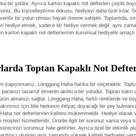
a bir yoldur. Ayrıca karton kapaklı not defterleri çeşitli bo
irsiniz. Bu kişiselleştirme dokusu, hediyeyi daha özel kılar. 
ilir bir yolun olması hayati öneme sahiptir. Toplantıda, sınıf
eri hediye etmek, sadece bir hediye vermek değil, aynı zamand
karton kapaklı not defterlerinin kurumsal hediyelik amaçlı k
larda Toptan Kapaklı Not Defter
lım yapıyorsanız, Longgang Haha harika bir seçenektir. Toplu o
aranızı tasarruf etmenin akıllıca bir yoludur. Toptan satın a
a ürün almanızı sağlar. Longgang Haha, farklı renklerde ve bo
takımınız için bile herkesin ihtiyaç duyacağı bir şey bulmanız
g Haha not defterlerinin kalitesi mükemmeldir. Hediye olarak 
 müşteri hizmetleridir. Ürünle ilgili bir sorunuz varsa veya s
recinizi sorunsuz hale getirirler. Ayrıca özel bir etkinlik pl
 yardımcı olurken aynı zamanda yüksek kaliteli hediyeler ve