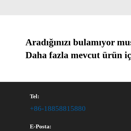
Aradığınızı bulamıyor m
Daha fazla mevcut ürün iç
Tel:
+86-18858815880
E-Posta: