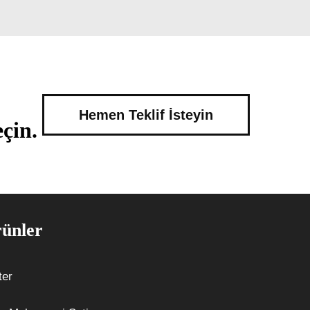
Hemen Teklif İsteyin
çin.
ünler
ter