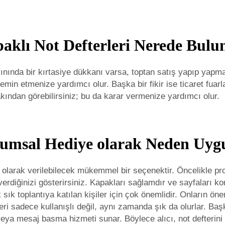
aklı Not Defterleri Nerede Bulu
ınında bir kırtasiye dükkanı varsa, toptan satış yapıp yapmad
in etmenize yardımcı olur. Başka bir fikir ise ticaret fuarlar
akından görebilirsiniz; bu da karar vermenize yardımcı olur.
urumsal Hediye olarak Neden Uy
e olarak verilebilecek mükemmel bir seçenektir. Öncelikle pr
 verdiğinizi gösterirsiniz. Kapakları sağlamdır ve sayfaları k
ık toplantıya katılan kişiler için çok önemlidir. Onların öneml
eri sadece kullanışlı değil, aynı zamanda şık da olurlar. Başka 
ya mesaj basma hizmeti sunar. Böylece alıcı, not defterini he