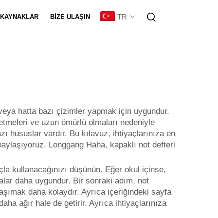
TR
KAYNAKLAR
BIZE ULAŞIN
eştirme
k veya hatta bazı çizimler yapmak için uygundur.
ssetmeleri ve uzun ömürlü olmaları nedeniyle
zı hususlar vardır. Bu kılavuz, ihtiyaçlarınıza en
paylaşıyoruz. Longgang Haha, kapaklı not defteri
maçla kullanacağınızı düşünün. Eğer okul içinse,
falar daha uygundur. Bir sonraki adım, not
aşımak daha kolaydır. Ayrıca içeriğindeki sayfa
ha ağır hale de getirir. Ayrıca ihtiyaçlarınıza