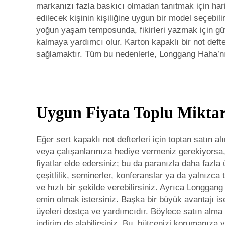
markanızı fazla baskıcı olmadan tanıtmak için harik
edilecek kişinin kişiliğine uygun bir model seçebil
yoğun yaşam temposunda, fikirleri yazmak için güven
kalmaya yardımcı olur. Karton kapaklı bir not deft
sağlamaktır. Tüm bu nedenlerle, Longgang Haha’nın 
Uygun Fiyata Toplu Miktar
Eğer sert kapaklı not defterleri için toptan satın a
veya çalışanlarınıza hediye vermeniz gerekiyorsa, p
fiyatlar elde edersiniz; bu da paranızla daha fazl
çeşitlilik, seminerler, konferanslar ya da yalnızca 
ve hızlı bir şekilde verebilirsiniz. Ayrıca Longgan
emin olmak istersiniz. Başka bir büyük avantajı ise
üyeleri dostça ve yardımcıdır. Böylece satın alma sü
indirim de alabilirsiniz. Bu, bütçenizi korumanıza