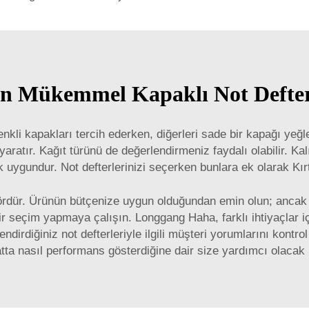
çin Mükemmel Kapaklı Not Defteri
enkli kapakları tercih ederken, diğerleri sade bir kapağı yeğl
aratır. Kağıt türünü de değerlendirmeniz faydalı olabilir. K
k uygundur. Not defterlerinizi seçerken bunlara ek olarak
Kır
ördür. Ürünün bütçenize uygun olduğundan emin olun; ancak d
bir seçim yapmaya çalışın. Longgang Haha, farklı ihtiyaçlar iç
ndirdiğiniz not defterleriyle ilgili müşteri yorumlarını kontr
ta nasıl performans gösterdiğine dair size yardımcı olacak bi