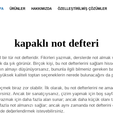
FA
ÜRÜNLER
HAKKIMIZDA
ÖZELLEŞTIRILMIŞ ÇÖZÜMLER
Defter Özelleştirme
Haberler
Takım Özell
Video
kapaklı not defteri
l bir tür not defteridir. Fikirleri yazmak, derslerde not alma
ak da şık görünür. Birçok kişi, bu not defterlerini sağlam hi
atın almayı düşünüyorsanız, bununla ilgili bilmeniz gereken ba
üksek kaliteli toptan seçeneklerin nerede bulunacağını da 
eçmek biraz zor olabilir. İlk olarak, bu not defterlerini ne a
bilirsiniz. Ancak bir sanatçıysanız, çizim yapmak için boş say
 yazmak için daha fazla alan sunar; ancak daha küçük olanı t
azla not almanızı sağlar; ancak aynı zamanda not defterini da
i de değerlendirmek isteyebilirsiniz.