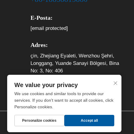
E-Posta:
[email protected]
Adres:
çin, Zhejiang Eyaleti, Wenzhou Şehri,
Longgang, Yuande Sanayi Bölgesi, Bina
No: 3, No: 406
We value your privacy
We use cookies and similar tools to provide our
services. If you don't want to accept all cookies, click
Personalize cookies.
Personalize cookies
Accept all