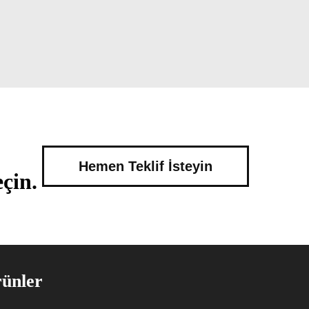
Hemen Teklif İsteyin
çin.
ünler