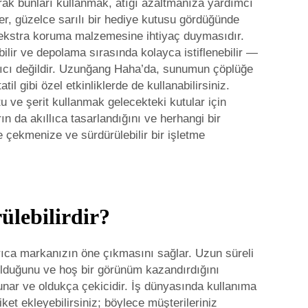
arak bunları kullanmak, atığı azaltmanıza yardımcı
ler, güzelce sarılı bir hediye kutusu gördüğünde
z ekstra koruma malzemesine ihtiyaç duymasıdır.
lir ve depolama sırasında kolayca istiflenebilir —
alıcı değildir. Uzunğang Haha’da, sunumun çöplüğe
 gibi özel etkinliklerde de kullanabilirsiniz.
 ve şerit kullanmak gelecekteki kutular için
 da akıllıca tasarlandığını ve herhangi bir
 çekmenize ve sürdürülebilir bir işletme
ülebilirdir?
Ayrıca markanızın öne çıkmasını sağlar. Uzun süreli
olduğunu ve hoş bir görünüm kazandırdığını
unar ve oldukça çekicidir. İş dünyasında kullanıma
iket ekleyebilirsiniz; böylece müşterileriniz