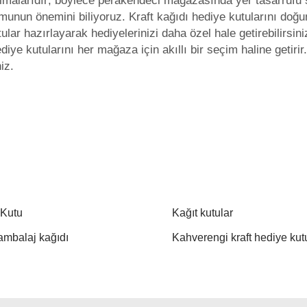
r olmalarıdır; böylece perakendeci mağazasında yer tasarrufu 
unun önemini biliyoruz. Kraft kağıdı hediye kutularını doğum
ular hazırlayarak hediyelerinizi daha özel hale getirebilirsin
diye kutularını her mağaza için akıllı bir seçim haline geti
iz.
 Kutu
Kağıt kutular
 ambalaj kağıdı
Kahverengi kraft hediye kutu