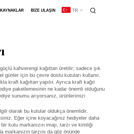
TR
KAYNAKLAR
BIZE ULAŞIN
eştirme
ı
 güçlü kahverengi kağıttan üretilir; sadece şık
ünler için bu çevre dostu kutuları kullanır.
la kraft kağıttan yapılır. Ayrıca kraft kağıt
, hediye paketlemesinin ne kadar önemli olduğunu
hediye sunumu arıyorsanız, ürünlerimizi
lgili olarak bu kutular oldukça önemlidir.
isiniz. Eğer içine koyacağınız hediyeler daha
bir kutu markanızın imajı, tarzı ve kimliği
nda markanızın tarzını da göz önünde