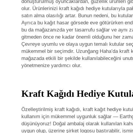
dönüştürülmüş oyuncaklardan, güzellik ürünleri gib
olur. Ürünlerinizi kraft kağıdı hediye kutularıyla 
satın alma olasılığı artar. Bunun nedeni, bu kutu
Ayrıca bu kağıt hasar görsede eve götürürken endi
bu da mağazanızda yer tasarrufu sağlar ve aynı za
gitmeden önce ne kadar önemli olduğunu her zaman bi
Çevreye uyumlu ve olaya uygun temalı kutular seçm
mükemmel bir seçimdir. Uzunğang Haha’da kraft kağ
mağazada etkili bir şekilde kullanılabileceğini un
yönetmenize yardımcı olur.
Kraft Kağıdı Hediye Kutul
Özelleştirilmiş kraft kağıdı, kraft kağıt hediye ku
kullanım için mükemmel uygunluk sağlar — Earthga
düşünüyoruz! Doğal ambalaj olarak kullanılan kahv
uygun olup, üzerine şirket logosu bastırabilir, ismi