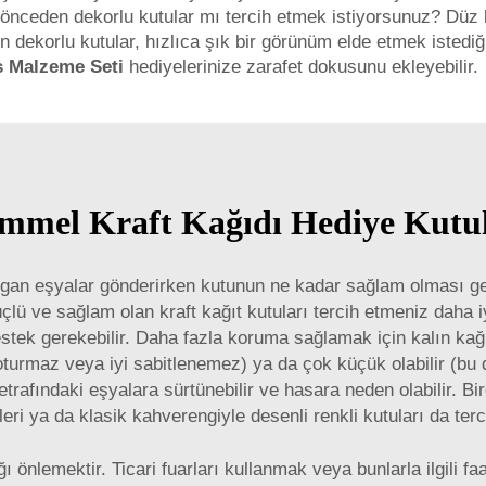
önceden dekorlu kutular mı tercih etmek istiyorsunuz? Düz k
en dekorlu kutular, hızlıca şık bir görünüm elde etmek isted
s Malzeme Seti
hediyelerinize zarafet dokusunu ekleyebilir.
mmel Kraft Kağıdı Hediye Kutula
rılgan eşyalar gönderirken kutunun ne kadar sağlam olması ger
üçlü ve sağlam olan kraft kağıt kutuları tercih etmeniz daha iy
stek gerekebilir. Daha fazla koruma sağlamak için kalın kağı
turmaz veya iyi sabitlenemez) ya da çok küçük olabilir (bu
etrafındaki eşyalara sürtünebilir ve hasara neden olabilir. B
leri ya da klasik kahverengiyle desenli renkli kutuları da terci
ı önlemektir. Ticari fuarları kullanmak veya bunlarla ilgili 