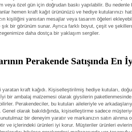
um veya özel gün için doğrudan baskı yapılabilir. Bu nedenle
anlar hemen kraft kağıt ürününüzü ve hediye kutularınızı hatı
zın kişiliğini yansıtan mesajlar veya tasarım öğeleri ekleyebi
e şık bir görünüm sunar. Ayrıca farklı boyut, çeşit ve şekiller
zegenimize daha dostça bir yaklaşım sergiler.
rının Perakende Satışında En İy
yaratan kraft kağıdı. Kişiselleştirilmiş hediye kutuları, doğ
er. İyi bir ambalaj malzemesi olarak giysilerin paketlenmesind
bilirler. Perakendeciler, bu kutuları aileleriyle ve arkadaşlar
rir. Genel olarak bakıldığında, kişiselleştirme sadece müşte
 unutulmaz bir deneyim yaratır ve markanızın satın alınma ol
ir ve içlerindeki ürünleri iyi korur. Müşteriler ürünleri evler