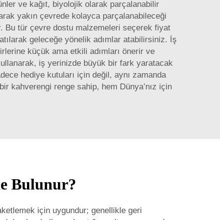
nler ve kağıt, biyolojik olarak parçalanabilir
olarak yakın çevrede kolayca parçalanabileceği
ir. Bu tür çevre dostu malzemeleri seçerek fiyat
tılarak geleceğe yönelik adımlar atabilirsiniz. İş
rlerine küçük ama etkili adımları önerir ve
llanarak, iş yerinizde büyük bir fark yaratacak
dece hediye kutuları için değil, aynı zamanda
 bir kahverengi renge sahip, hem Dünya’nız için
de Bulunur?
aketlemek için uygundur; genellikle geri