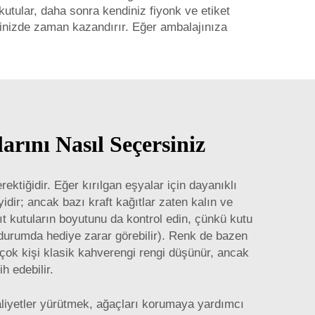
utular, daha sonra kendiniz fiyonk ve etiket
iğinizde zaman kazandırır. Eğer ambalajınıza
rını Nasıl Seçersiniz
ektiğidir. Eğer kırılgan eşyalar için dayanıklı
idir; ancak bazı kraft kağıtlar zaten kalın ve
t kutuların boyutunu da kontrol edin, çünkü kutu
 durumda hediye zarar görebilir). Renk de bazen
irçok kişi klasik kahverengi rengi düşünür, ancak
h edebilir.
faaliyetler yürütmek, ağaçları korumaya yardımcı