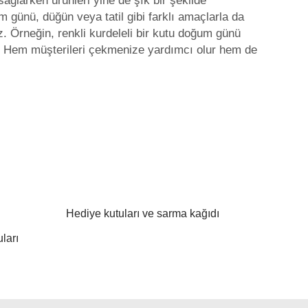
sağlarken ürünleri yine de şık bir şekilde
 günü, düğün veya tatil gibi farklı amaçlarla da
iz. Örneğin, renkli kurdeleli bir kutu doğum günü
rir. Hem müşterileri çekmenize yardımcı olur hem de
Hediye kutuları ve sarma kağıdı
ları