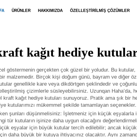
FA
ÜRÜNLER
HAKKIMIZDA
ÖZELLEŞTIRILMIŞ ÇÖZÜMLER
Defter Özelleştirme
Haberler
Takım Özell
Video
kraft kağıt hediye kutular
özel göstermenin gerçekten çok güzel bir yoludur. Bu kutular,
 malzemedir. Birçok kişi doğum günü, bayram ve diğer özel g
Kutular genellikle kare veya dikdörtgen şeklindedir ve çoğunluk
iselleştirilmiş çizimlerle süsleyebilirsiniz. Uzunqan Haha’da
el kraft kağıt hediye kutuları sunuyoruz. Pratik ama şık bir 
diye kutularımızı mükemmel şekilde tamamlayan seçenekler.
rken şunları düşünmelisiniz: İşletmeniz için küçük eşyalarla i
gi tür kutuların işinize daha uygun olacağını değerlendirmel
k eşyalar için büyük kutular tercih edilebilir; ancak küçük 
 için daha büyük bir kutuya ihtiyacınız olacaktır. Aynı zama