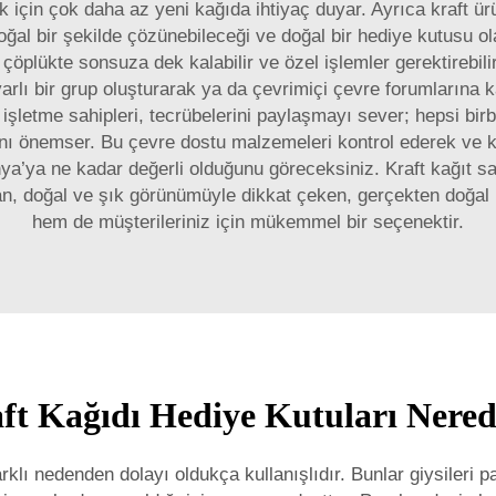
k için çok daha az yeni kağıda ihtiyaç duyar. Ayrıca kraft ürü
 doğal bir şekilde çözünebileceği ve doğal bir hediye kutusu 
 çöplükte sonsuza dek kalabilir ve özel işlemler gerektirebil
arlı bir grup oluşturarak ya da çevrimiçi çevre forumlarına ka
işletme sahipleri, tecrübelerini paylaşmayı sever; hepsi birbi
nı önemser. Bu çevre dostu malzemeleri kontrol ederek ve ku
a’ya ne kadar değerli olduğunu göreceksiniz. Kraft kağıt sa
sıtan, doğal ve şık görünümüyle dikkat çeken, gerçekten doğal
hem de müşterileriniz için mükemmel bir seçenektir.
aft Kağıdı Hediye Kutuları Nere
rklı nedenden dolayı oldukça kullanışlıdır. Bunlar giysileri p