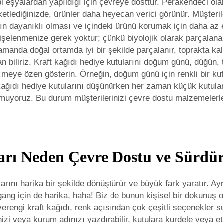
i eşyalardan yapıldığı için çevreye dosttur. Perakendeci ol
paketlediğinizde, ürünler daha heyecan verici görünür. Müşteri
ların dayanıklı olması ve içindeki ürünü korumak için daha a
şelenmenize gerek yoktur; çünkü biyolojik olarak parçalanabi
manda doğal ortamda iyi bir şekilde parçalanır, toprakta k
liriz. Kraft kağıdı hediye kutularını doğum günü, düğün, tatil
eye özen gösterin. Örneğin, doğum günü için renkli bir kutu
ıdı hediye kutularını düşünürken her zaman küçük kutuların
utmuyoruz. Bu durum müşterilerinizi çevre dostu malzemelerle
arı Neden Çevre Dostu ve Sürdür
tularını harika bir şekilde dönüştürür ve büyük fark yaratır. 
ng için de harika, haha! Biz de bunun kişisel bir dokunuş 
erengi kraft kağıdı, renk açısından çok çeşitli seçenekler s
nizi veya kurum adınızı yazdırabilir, kutulara kurdele veya et