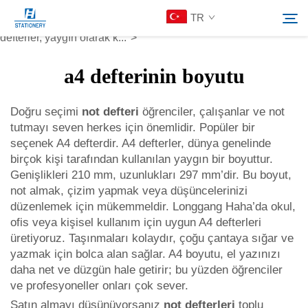
defteri
TR
seçmek önemlidir. Popüler bir seçenek de A4 defterdir. A4
defterler, yaygın olarak k...">
a4 defterinin boyutu
Ürünler
Search
Doğru seçimi
not defteri
öğrenciler, çalışanlar ve not
Hakkımızda
tutmayı seven herkes için önemlidir. Popüler bir
seçenek A4 defterdir. A4 defterler, dünya genelinde
birçok kişi tarafından kullanılan yaygın bir boyuttur.
Özelleştirilmiş Çözümler
Genişlikleri 210 mm, uzunlukları 297 mm’dir. Bu boyut,
not almak, çizim yapmak veya düşüncelerinizi
düzenlemek için mükemmeldir. Longgang Haha’da okul,
Kaynaklar
ofis veya kişisel kullanım için uygun A4 defterleri
üretiyoruz. Taşınmaları kolaydır, çoğu çantaya sığar ve
Bize Ulaşın
yazmak için bolca alan sağlar. A4 boyutu, el yazınızı
daha net ve düzgün hale getirir; bu yüzden öğrenciler
ve profesyoneller onları çok sever.
Satın almayı düşünüyorsanız
not defterleri
toplu