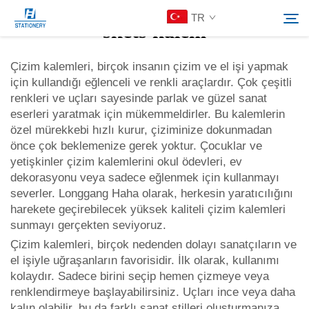
TR
skets kalem
Çizim kalemleri, birçok insanın çizim ve el işi yapmak
için kullandığı eğlenceli ve renkli araçlardır. Çok çeşitli
Ürünler
renkleri ve uçları sayesinde parlak ve güzel sanat
Search
eserleri yaratmak için mükemmeldirler. Bu kalemlerin
Hakkımızda
özel mürekkebi hızlı kurur, çiziminize dokunmadan
önce çok beklemenize gerek yoktur. Çocuklar ve
yetişkinler çizim kalemlerini okul ödevleri, ev
Özelleştirilmiş Çözümler
dekorasyonu veya sadece eğlenmek için kullanmayı
severler. Longgang Haha olarak, herkesin yaratıcılığını
harekete geçirebilecek yüksek kaliteli çizim kalemleri
Kaynaklar
sunmayı gerçekten seviyoruz.
Çizim kalemleri, birçok nedenden dolayı sanatçıların ve
Bize Ulaşın
el işiyle uğraşanların favorisidir. İlk olarak, kullanımı
kolaydır. Sadece birini seçip hemen çizmeye veya
renklendirmeye başlayabilirsiniz. Uçları ince veya daha
kalın olabilir, bu da farklı sanat stilleri oluşturmanıza