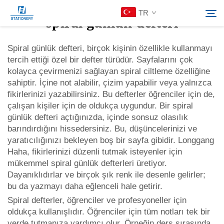
TR
spiral günlük defteri
Spiral günlük defteri, birçok kişinin özellikle kullanmayı
tercih ettiği özel bir defter türüdür. Sayfalarını çok
Ürünler
kolayca çevirmenizi sağlayan spiral ciltleme özelliğine
Ara
sahiptir. İçine not alabilir, çizim yapabilir veya yalnızca
Hakkımızda
fikirlerinizi yazabilirsiniz. Bu defterler öğrenciler için de,
çalışan kişiler için de oldukça uygundur. Bir spiral
günlük defteri açtığınızda, içinde sonsuz olasılık
Özelleştirilmiş Çözümler
barındırdığını hissedersiniz. Bu, düşüncelerinizi ve
yaratıcılığınızı bekleyen boş bir sayfa gibidir. Longgang
Haha, fikirlerinizi düzenli tutmak isteyenler için
Kaynaklar
mükemmel spiral günlük defterleri üretiyor.
Dayanıklıdırlar ve birçok şık renk ile desenle gelirler;
Bize Ulaşın
bu da yazmayı daha eğlenceli hale getirir.
Spiral defterler, öğrenciler ve profesyoneller için
oldukça kullanışlıdır. Öğrenciler için tüm notları tek bir
yerde tutmanıza yardımcı olur. Örneğin ders sırasında