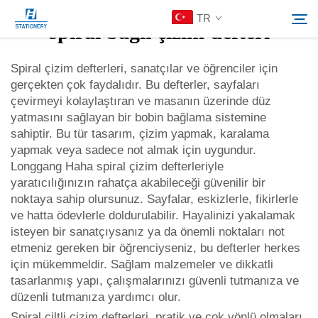
TR
spiral bağlı çizim defteri
Spiral çizim defterleri, sanatçılar ve öğrenciler için
gerçekten çok faydalıdır. Bu defterler, sayfaları
Ürünler
çevirmeyi kolaylaştıran ve masanın üzerinde düz
Ara
yatmasını sağlayan bir bobin bağlama sistemine
Hakkımızda
sahiptir. Bu tür tasarım, çizim yapmak, karalama
yapmak veya sadece not almak için uygundur.
Longgang Haha spiral çizim defterleriyle
Özelleştirilmiş Çözümler
yaratıcılığınızın rahatça akabileceği güvenilir bir
noktaya sahip olursunuz. Sayfalar, eskizlerle, fikirlerle
ve hatta ödevlerle doldurulabilir. Hayalinizi yakalamak
Kaynaklar
isteyen bir sanatçıysanız ya da önemli noktaları not
etmeniz gereken bir öğrenciyseniz, bu defterler herkes
Bize Ulaşın
için mükemmeldir. Sağlam malzemeler ve dikkatli
tasarlanmış yapı, çalışmalarınızı güvenli tutmanıza ve
düzenli tutmanıza yardımcı olur.
Spiral ciltli çizim defterleri, pratik ve çok yönlü olmaları