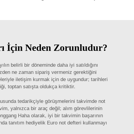
rı İçin Neden Zorunludur?
ın belirli bir döneminde daha iyi satıldığını
yüzden ne zaman sipariş vermeniz gerektiğini
eriyle iletişim kurmak için de uygundur; tarihleri
i, toptan satışta oldukça kritiktir.
onusunda tedarikçiyle görüşmelerini takvimde not
im, yalnızca bir araç değil; alım görevlilerinin
onggang Haha olarak, iyi bir takvimin başarının
nda tanıtım hediyelik Euro not defteri
kullanmayı