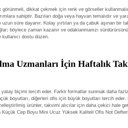
ik görünmeli, dikkat çekmek için renk ve görseller kullanmalı
sarımlara sahiptir. Bazıları doğa veya hayvan temalıdır ve ya
 uzun süre dayanır. Kolay yırtılan ya da çabuk aşınan bir ta
sağlar; böylece zaman kazanır ve odaklanmanızı sürdürürsünüz.
e kullanıcı dostu düzen.
ma Uzmanları İçin Haftalık Takv
ı yatay biçimi tercih eder. Farklı formatlar sunmak daha fazl
k boyutları, diğerleri ofis için büyük boyutları tercih eder.
zelleştirilmiş ürünler, takvimi alıcılar için daha çekici hale g
Küçük Cep Boyu Mini Ucuz Yüksek Kaliteli Ofis Not Defter