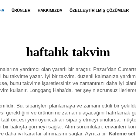
FA
ÜRÜNLER
HAKKIMIZDA
ÖZELLEŞTIRILMIŞ ÇÖZÜMLER
Defter Özelleştirme
Haberler
Takım Özell
Video
haftalık takvim
malarına yardımcı olan yararlı bir araçtır. Pazar’dan Cumart
eri bu takvime yazar. İyi bir takvim, düzenli kalmanıza yardım
se, bunu takvime işaretlersiniz ve zamanınızı daha iyi plan
akvim kullanır. Longgang Haha’da, her şeyin sorunsuz ilerleme
mlidir. Bu, siparişleri planlamaya ve zamanı etkili bir şekil
esi gerektiğini ve ürünün ne zaman ulaşacağını hatırlamak ger
 tatil öncesi yeni oyuncakları sipariş etmeyi unutursa, müşter
 bir bakışta görmeyi sağlar. Alım sorumluları, envanteri kon
 ve daha iyi kararlar alınmasını sağlar. Ayrıca bir
Kaleme set