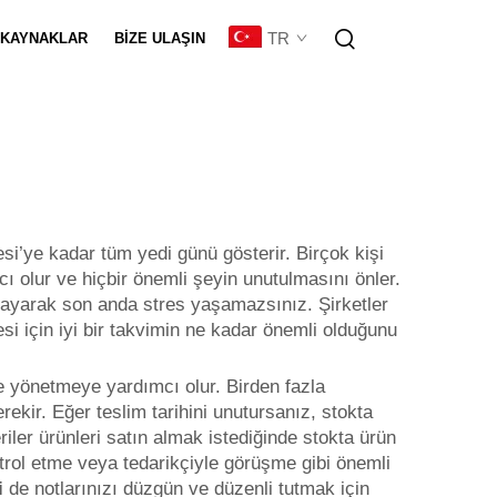
TR
KAYNAKLAR
BIZE ULAŞIN
eştirme
esi’ye kadar tüm yedi günü gösterir. Birçok kişi
cı olur ve hiçbir önemli şeyin unutulmasını önler.
layarak son anda stres yaşamazsınız. Şirketler
si için iyi bir takvimin ne kadar önemli olduğunu
de yönetmeye yardımcı olur. Birden fazla
ekir. Eğer teslim tarihini unutursanız, stokta
iler ürünleri satın almak istediğinde stokta ürün
trol etme veya tedarikçiyle görüşme gibi önemli
i
de notlarınızı düzgün ve düzenli tutmak için