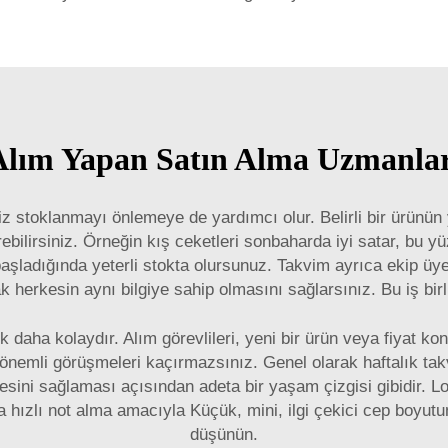
Alım Yapan Satın Alma Uzmanla
 stoklanmayı önlemeye de yardımcı olur. Belirli bir ürünün yıl
rebilirsiniz. Örneğin kış ceketleri sonbaharda iyi satar, bu 
 başladığında yeterli stokta olursunuz. Takvim ayrıca ekip üyel
k herkesin aynı bilgiye sahip olmasını sağlarsınız. Bu iş birliğ
k daha kolaydır. Alım görevlileri, yeni bir ürün veya fiyat k
k önemli görüşmeleri kaçırmazsınız. Genel olarak haftalık takv
esini sağlaması açısından adeta bir yaşam çizgisi gibidir. L
da hızlı not alma amacıyla
Küçük, mini, ilgi çekici cep boyutu
düşünün.