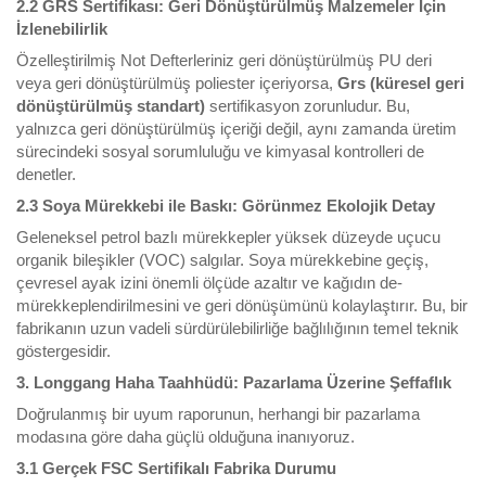
2.2 GRS Sertifikası: Geri Dönüştürülmüş Malzemeler İçin
İzlenebilirlik
Özelleştirilmiş Not Defterleriniz geri dönüştürülmüş PU deri
veya geri dönüştürülmüş poliester içeriyorsa,
Grs (küresel geri
dönüştürülmüş standart)
sertifikasyon zorunludur. Bu,
yalnızca geri dönüştürülmüş içeriği değil, aynı zamanda üretim
sürecindeki sosyal sorumluluğu ve kimyasal kontrolleri de
denetler.
2.3 Soya Mürekkebi ile Baskı: Görünmez Ekolojik Detay
Geleneksel petrol bazlı mürekkepler yüksek düzeyde uçucu
organik bileşikler (VOC) salgılar. Soya mürekkebine geçiş,
çevresel ayak izini önemli ölçüde azaltır ve kağıdın de-
mürekkeplendirilmesini ve geri dönüşümünü kolaylaştırır. Bu, bir
fabrikanın uzun vadeli sürdürülebilirliğe bağlılığının temel teknik
göstergesidir.
3. Longgang Haha Taahhüdü: Pazarlama Üzerine Şeffaflık
Doğrulanmış bir uyum raporunun, herhangi bir pazarlama
modasına göre daha güçlü olduğuna inanıyoruz.
3.1 Gerçek FSC Sertifikalı Fabrika Durumu