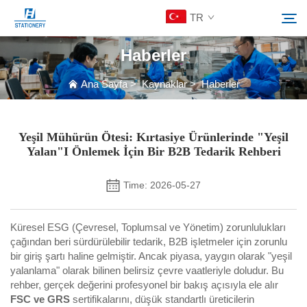
TR
Haberler
Ürünler
Ana Sayfa
>
Kaynaklar
>
Haberler
Ara
Hakkımızda
Yeşil Mühürün Ötesi: Kırtasiye Ürünlerinde "Yeşil
Yalan"ı Önlemek İçin Bir B2B Tedarik Rehberi
Özelleştirilmiş Çözümler
Time: 2026-05-27
Kaynaklar
Küresel ESG (Çevresel, Toplumsal ve Yönetim) zorunlulukları
çağından beri sürdürülebilir tedarik, B2B işletmeler için zorunlu
Bize Ulaşın
bir giriş şartı haline gelmiştir. Ancak piyasa, yaygın olarak "yeşil
yalanlama" olarak bilinen belirsiz çevre vaatleriyle doludur. Bu
rehber, gerçek değerini profesyonel bir bakış açısıyla ele alır
FSC ve GRS
sertifikalarını, düşük standartlı üreticilerin