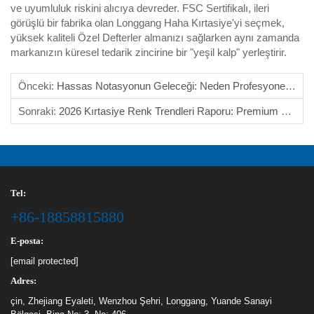
ve uyumluluk riskini alıcıya devreder. FSC Sertifikalı, ileri
görüşlü bir fabrika olan Longgang Haha Kırtasiye'yi seçmek,
yüksek kaliteli Özel Defterler almanızı sağlarken aynı zamanda
markanızın küresel tedarik zincirine bir "yeşil kalp" yerleştirir.
Önceki:
Hassas Notasyonun Geleceği: Neden Profesyonel Not Defterimiz, Küresel Müzik Kurumları İçin Olmazsa Olmazdır?
Sonraki:
2026 Kırtasiye Renk Trendleri Raporu: Premium Özel Not Defteri Satışlarını Artırmak İçin "Bulut Dansçısı"ni Kullanma
Tel:
+86-18858815880
E-posta:
[email protected]
Adres:
çin, Zhejiang Eyaleti, Wenzhou Şehri, Longgang, Yuande Sanayi