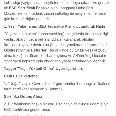
kullandığı yaygın aldatma yöntemlerini ortaya çıkarır ve gerçek
bir
FSC Sertifikalı Fabrika
olan Longgang Haha Ofis
Malzemelerinin, tedarik zinciri şeffaflığı ile müşterilerine nasıl
güç kazandırdığını gösterir.
1. Yeşil Yalanlama: B2B Tedarikte Kritik Uyumluluk Riski
"Yeşil yüzücü olma" (greenwashing), bir şirketin ürünleriyle ilgili
yanlış, abartılı veya belirsiz iddialar kullanarak alıcıları
ürünlerinin çevre dostu olduğuna dair yanıltması durumudur. "
Özelleştirilmiş Defterler
" tedarikinde bu tür bir yeşil yüzücü
olma tuzağına düşmek, itibar kaybına ve AB’nin Yeşil İddialar
Yönergesi kapsamında öngörülen yasal cezalara yol açabilir.
Yaygın "Yeşil Yüzücü Olma" Uyarı İşaretleri:
Belirsiz Etiketleme:
1. "Doğal" veya "Çevre Dostu" gibi terimleri herhangi bir üçüncü
taraf sertifikası olmadan kullanmak.
Sertifika Ödünç Alma:
2. Bir fabrikanın başka bir kuruluşa ait ya da süresi geçmiş bir
FSC sertifikası göstermesi.