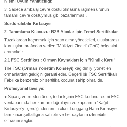
Kısmi Uyum Yanıltıcılığı:
3. Sadece ambalaj çevre dostu olmasına rağmen ürünün
tamamı çevre dostuymuş gibi pazarlanması.
Sürdürülebilir Kırtasiye
2. Tanımlama Kılavuzu: B2B Alıcılar İçin Temel Sertifikalar
Tuzaklardan kaçınmak için satın alma yöneticileri, uluslararası
kuruluşlar tarafından verilen "Mülkiyet Zinciri" (CoC) belgesini
aramalıdır.
2.1 FSC Sertifikası: Orman Kaynakları İçin "Kimlik Kartı"
The
FSC (Orman Yönetim Konseyi)
kağıdın iyi yönetilen
ormanlardan geldiğini garanti eder. Geçerli bir
FSC Sertifikalı
Fabrika
benzersiz bir sertifika koduna sahip olmalıdır.
Profesyonel tavsiye:
● Sipariş vermeden önce, tedarikçinin FSC kodunu resmi FSC
veritabanında her zaman doğrulayın ve kapsamın "Kağıt
Kırtasiye"yi içerdiğinden emin olun. Longgang Haha Kırtasiye,
tam zincir şeffaflığına sahiptir ve her sayfanın izlenebilir
olmasını sağlar.