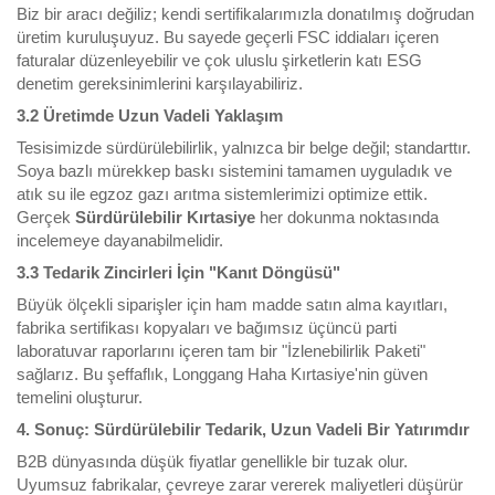
Biz bir aracı değiliz; kendi sertifikalarımızla donatılmış doğrudan
üretim kuruluşuyuz. Bu sayede geçerli FSC iddiaları içeren
faturalar düzenleyebilir ve çok uluslu şirketlerin katı ESG
denetim gereksinimlerini karşılayabiliriz.
3.2 Üretimde Uzun Vadeli Yaklaşım
Tesisimizde sürdürülebilirlik, yalnızca bir belge değil; standarttır.
Soya bazlı mürekkep baskı sistemini tamamen uyguladık ve
atık su ile egzoz gazı arıtma sistemlerimizi optimize ettik.
Gerçek
Sürdürülebilir Kırtasiye
her dokunma noktasında
incelemeye dayanabilmelidir.
3.3 Tedarik Zincirleri İçin "Kanıt Döngüsü"
Büyük ölçekli siparişler için ham madde satın alma kayıtları,
fabrika sertifikası kopyaları ve bağımsız üçüncü parti
laboratuvar raporlarını içeren tam bir "İzlenebilirlik Paketi"
sağlarız. Bu şeffaflık, Longgang Haha Kırtasiye'nin güven
temelini oluşturur.
4. Sonuç: Sürdürülebilir Tedarik, Uzun Vadeli Bir Yatırımdır
B2B dünyasında düşük fiyatlar genellikle bir tuzak olur.
Uyumsuz fabrikalar, çevreye zarar vererek maliyetleri düşürür