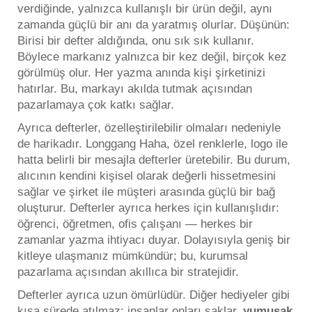
verdiğinde, yalnızca kullanışlı bir ürün değil, aynı
zamanda güçlü bir anı da yaratmış olurlar. Düşünün:
Birisi bir defter aldığında, onu sık sık kullanır.
Böylece markanız yalnızca bir kez değil, birçok kez
görülmüş olur. Her yazma anında kişi şirketinizi
hatırlar. Bu, markayı akılda tutmak açısından
pazarlamaya çok katkı sağlar.
Ayrıca defterler, özelleştirilebilir olmaları nedeniyle
de harikadır. Longgang Haha, özel renklerle, logo ile
hatta belirli bir mesajla defterler üretebilir. Bu durum,
alıcının kendini kişisel olarak değerli hissetmesini
sağlar ve şirket ile müşteri arasında güçlü bir bağ
oluşturur. Defterler ayrıca herkes için kullanışlıdır:
öğrenci, öğretmen, ofis çalışanı — herkes bir
zamanlar yazma ihtiyacı duyar. Dolayısıyla geniş bir
kitleye ulaşmanız mümkündür; bu, kurumsal
pazarlama açısından akıllıca bir stratejidir.
Defterler ayrıca uzun ömürlüdür. Diğer hediyeler gibi
kısa sürede atılmaz; insanlar onları saklar.
yumuşak