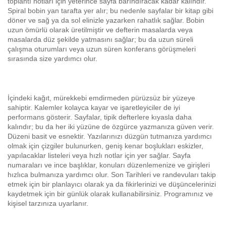
toplantı notları için yeterince sayfa barındıracak kadar kalındır.
Spiral bobin yan tarafta yer alır; bu nedenle sayfalar bir kitap gibi
döner ve sağ ya da sol elinizle yazarken rahatlık sağlar. Bobin
uzun ömürlü olarak üretilmiştir ve defterin masalarda veya
masalarda düz şekilde yatmasını sağlar; bu da uzun süreli
çalışma oturumları veya uzun süren konferans görüşmeleri
sırasında size yardımcı olur.
İçindeki kağıt, mürekkebi emdirmeden pürüzsüz bir yüzeye
sahiptir. Kalemler kolayca kayar ve işaretleyiciler de iyi
performans gösterir. Sayfalar, tipik defterlere kıyasla daha
kalındır; bu da her iki yüzüne de özgürce yazmanıza güven verir.
Düzeni basit ve esnektir. Yazılarınızı düzgün tutmanıza yardımcı
olmak için çizgiler bulunurken, geniş kenar boşlukları eskizler,
yapılacaklar listeleri veya hızlı notlar için yer sağlar. Sayfa
numaraları ve ince başlıklar, konuları düzenlemenize ve girişleri
hızlıca bulmanıza yardımcı olur. Son Tarihleri ve randevuları takip
etmek için bir planlayıcı olarak ya da fikirlerinizi ve düşüncelerinizi
kaydetmek için bir günlük olarak kullanabilirsiniz. Programınız ve
kişisel tarzınıza uyarlanır.