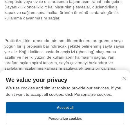
kampüste veya ev ile ofis arasında taşınmasını rahat hale getirir.
Dayanıklılık önceliklidir: kalınlaştırılmış sayfalar, güçlendirilmiş
kapak ve sağlam spiral halka, ürünün ömrünü uzatarak günlük
kullanıma dayanmasını sağlar.
Pratik özellikler arasında, bir tam dönemlik ders programını veya
yoğun bir iş projesini barındıracak şekilde belirlenmiş sayfa sayısı
yer alır. Kağıt kalitesi, sayfada geçiş izi (ghosting) oluşumunu
azaltır ve her iki yüzün de kullanılabilir kalmasını sağlar. Yan
taraftan açılan spiral tasarım, sayfa çevirmeyi hızlandırır ve
sayfaların hizalanmış kalmasını sağlayarak temiz bir çalışma
alanının korunmasına yardımcı olur. Bu defter aynı zamanda
We value your privacy
düşünceli ve pratik bir hediyedir. Üniversiteye başlayan bir
öğrenciye, projeleri düzenleyen bir iş arkadaşınıza ya da günlük
We use cookies and similar tools to provide our services. If you
tutmayı seven bir arkadaşınıza verdiğinizde, ilk günden itibaren
don't want to accept all cookies, click Personalize cookies.
kullanışlıdır. Hediye veren kişiler, defterin kullanıma hazır olması
ve estetik bir şekilde sunulması nedeniyle memnuniyet duyar.
Paketleme basit ve koruyucudur; bu sayede defter, iyi bir
Accept all
durumda ulaşır.
Personalize cookies
Ana Sayfa
ÜRÜNLER
Bize Ulaşın
Üst