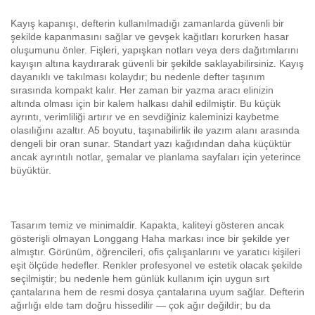
Kayış kapanışı, defterin kullanılmadığı zamanlarda güvenli bir
şekilde kapanmasını sağlar ve gevşek kağıtları korurken hasar
oluşumunu önler. Fişleri, yapışkan notları veya ders dağıtımlarını
kayışın altına kaydırarak güvenli bir şekilde saklayabilirsiniz. Kayış
dayanıklı ve takılması kolaydır; bu nedenle defter taşınım
sırasında kompakt kalır. Her zaman bir yazma aracı elinizin
altında olması için bir kalem halkası dahil edilmiştir. Bu küçük
ayrıntı, verimliliği artırır ve en sevdiğiniz kaleminizi kaybetme
olasılığını azaltır. A5 boyutu, taşınabilirlik ile yazım alanı arasında
dengeli bir oran sunar. Standart yazı kağıdından daha küçüktür
ancak ayrıntılı notlar, şemalar ve planlama sayfaları için yeterince
büyüktür.
Tasarım temiz ve minimaldir. Kapakta, kaliteyi gösteren ancak
gösterişli olmayan Longgang Haha markası ince bir şekilde yer
almıştır. Görünüm, öğrencileri, ofis çalışanlarını ve yaratıcı kişileri
eşit ölçüde hedefler. Renkler profesyonel ve estetik olacak şekilde
seçilmiştir; bu nedenle hem günlük kullanım için uygun sırt
çantalarına hem de resmi dosya çantalarına uyum sağlar. Defterin
ağırlığı elde tam doğru hissedilir — çok ağır değildir; bu da