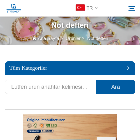
TR
Not defteri
Ürünler
Ana Sayfa
>
Ürünler
>
Not defteri
Ara
Hakkımızda
Tüm Kategoriler
Özelleştirilmiş Çözümler
Ara
Kaynaklar
Bize Ulaşın