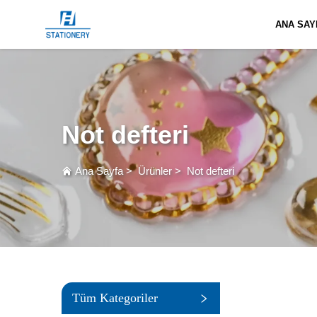
ANA SAY
Not defteri
Ana Sayfa
>
Ürünler
>
Not defteri
Tüm Kategoriler