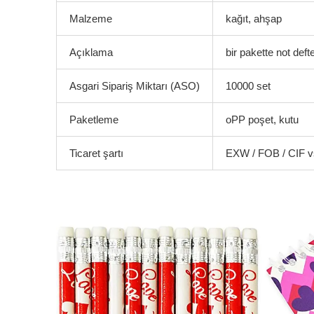
Malzeme
kağıt, ahşap
Açıklama
bir pakette not deft
Asgari Sipariş Miktarı (ASO)
10000 set
Paketleme
oPP poşet, kutu
Ticaret şartı
EXW / FOB / CIF v