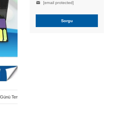
[email protected]
Sorgu
er Günü Temalı Not Defteri, Kurşun Kalem ve Silgi Seti Çocuklar İçin