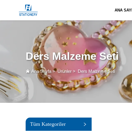
ANA SAY
Ders Malzeme Seti
Ana Sayfa
>
Ürünler
>
Ders Malzeme Seti
Tüm Kategoriler