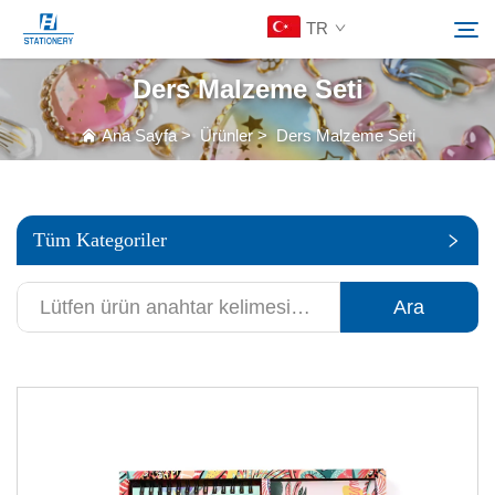
TR
Ders Malzeme Seti
Ürünler
Ana Sayfa
>
Ürünler
>
Ders Malzeme Seti
Ara
Hakkımızda
Tüm Kategoriler
Özelleştirilmiş Çözümler
Ara
Kaynaklar
Bize Ulaşın