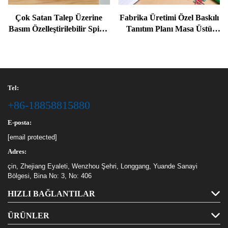
Çok Satan Talep Üzerine
Fabrika Üretimi Özel Baskılı
Basım Özelleştirilebilir Spiral
Tanıtım Planı Masa Üstü
Defter Kitabı Basımı, Tel
Takvimi, Aylık Tatil
Bağlı Rüya Defteri Planlayıcı
Hatırlatıcısı 2026 Masa
Basımı
Takvimi
Tel:
+86-18858815880
E-posta:
[email protected]
Adres:
çin, Zhejiang Eyaleti, Wenzhou Şehri, Longgang, Yuande Sanayi
Bölgesi, Bina No: 3, No: 406
HIZLI BAĞLANTILAR
ÜRÜNLER