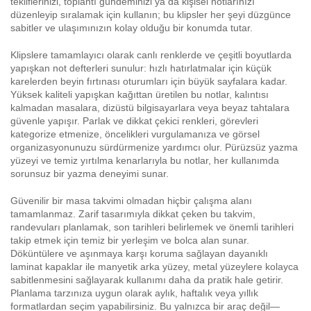
tekliflerinizi, toplantı gündeminizi ya da kişisel notlarınızı
düzenleyip sıralamak için kullanın; bu klipsler her şeyi düzgünce
sabitler ve ulaşımınızın kolay olduğu bir konumda tutar.
Klipslere tamamlayıcı olarak canlı renklerde ve çeşitli boyutlarda
yapışkan not defterleri sunulur: hızlı hatırlatmalar için küçük
karelerden beyin fırtınası oturumları için büyük sayfalara kadar.
Yüksek kaliteli yapışkan kağıttan üretilen bu notlar, kalıntısı
kalmadan masalara, dizüstü bilgisayarlara veya beyaz tahtalara
güvenle yapışır. Parlak ve dikkat çekici renkleri, görevleri
kategorize etmenize, öncelikleri vurgulamanıza ve görsel
organizasyonunuzu sürdürmenize yardımcı olur. Pürüzsüz yazma
yüzeyi ve temiz yırtılma kenarlarıyla bu notlar, her kullanımda
sorunsuz bir yazma deneyimi sunar.
Güvenilir bir masa takvimi olmadan hiçbir çalışma alanı
tamamlanmaz. Zarif tasarımıyla dikkat çeken bu takvim,
randevuları planlamak, son tarihleri belirlemek ve önemli tarihleri
takip etmek için temiz bir yerleşim ve bolca alan sunar.
Döküntülere ve aşınmaya karşı koruma sağlayan dayanıklı
laminat kapaklar ile manyetik arka yüzey, metal yüzeylere kolayca
sabitlenmesini sağlayarak kullanımı daha da pratik hale getirir.
Planlama tarzınıza uygun olarak aylık, haftalık veya yıllık
formatlardan seçim yapabilirsiniz. Bu yalnızca bir araç değil—