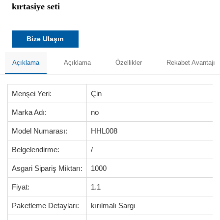
kırtasiye seti
Bize Ulaşın
Açıklama
Açıklama
Özellikler
Rekabet Avantajı
Menşei Yeri:
Çin
Marka Adı:
no
Model Numarası:
HHL008
Belgelendirme:
/
Asgari Sipariş Miktarı:
1000
Fiyat:
1.1
Paketleme Detayları:
kırılmalı Sargı