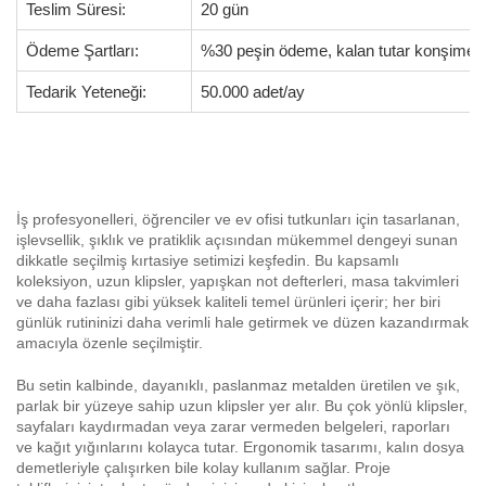
Teslim Süresi:
20 gün
Ödeme Şartları:
%30 peşin ödeme, kalan tutar konşiment
Tedarik Yeteneği:
50.000 adet/ay
İş profesyonelleri, öğrenciler ve ev ofisi tutkunları için tasarlanan,
işlevsellik, şıklık ve pratiklik açısından mükemmel dengeyi sunan
dikkatle seçilmiş kırtasiye setimizi keşfedin. Bu kapsamlı
koleksiyon, uzun klipsler, yapışkan not defterleri, masa takvimleri
ve daha fazlası gibi yüksek kaliteli temel ürünleri içerir; her biri
günlük rutininizi daha verimli hale getirmek ve düzen kazandırmak
amacıyla özenle seçilmiştir.
Bu setin kalbinde, dayanıklı, paslanmaz metalden üretilen ve şık,
parlak bir yüzeye sahip uzun klipsler yer alır. Bu çok yönlü klipsler,
sayfaları kaydırmadan veya zarar vermeden belgeleri, raporları
ve kağıt yığınlarını kolayca tutar. Ergonomik tasarımı, kalın dosya
demetleriyle çalışırken bile kolay kullanım sağlar. Proje