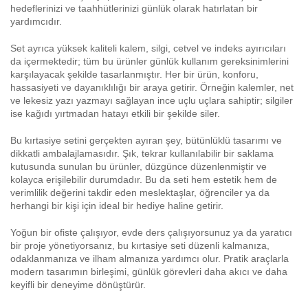
hedeflerinizi ve taahhütlerinizi günlük olarak hatırlatan bir
yardımcıdır.
Set ayrıca yüksek kaliteli kalem, silgi, cetvel ve indeks ayırıcıları
da içermektedir; tüm bu ürünler günlük kullanım gereksinimlerini
karşılayacak şekilde tasarlanmıştır. Her bir ürün, konforu,
hassasiyeti ve dayanıklılığı bir araya getirir. Örneğin kalemler, net
ve lekesiz yazı yazmayı sağlayan ince uçlu uçlara sahiptir; silgiler
ise kağıdı yırtmadan hatayı etkili bir şekilde siler.
Bu kırtasiye setini gerçekten ayıran şey, bütünlüklü tasarımı ve
dikkatli ambalajlamasıdır. Şık, tekrar kullanılabilir bir saklama
kutusunda sunulan bu ürünler, düzgünce düzenlenmiştir ve
kolayca erişilebilir durumdadır. Bu da seti hem estetik hem de
verimlilik değerini takdir eden meslektaşlar, öğrenciler ya da
herhangi bir kişi için ideal bir hediye haline getirir.
Yoğun bir ofiste çalışıyor, evde ders çalışıyorsunuz ya da yaratıcı
bir proje yönetiyorsanız, bu kırtasiye seti düzenli kalmanıza,
odaklanmanıza ve ilham almanıza yardımcı olur. Pratik araçlarla
modern tasarımın birleşimi, günlük görevleri daha akıcı ve daha
keyifli bir deneyime dönüştürür.