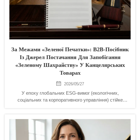
За Межами «Зеленої Печатки»: B2B-Посібник
Із Джерел Постачання Для Запобігання
«зеленому Шахрайству» У Канцелярських
Товарах
2026/05/27
У епоху глобальних ESG-вимог (екологічних,
соціальних та корпоративного управління) стійке
закупівельне забезпечення стало обов’язковою умовою
входу для B2B-підприємств. Однак ринок переповнений
нечіткими екологічними обіцянками — так званим...