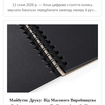
11 січня 2026 р. — Хоча цифрове століття колись
змусило багатьох передбачати занепад паперу й ручок,
глобальна канцелярська галузь доводить свою
надзвичайну стійкість. Замість того щоб зникати, вона
переживає значну трансформацію. Зараз...
Майбутнє Друку: Від Масового Виробництва