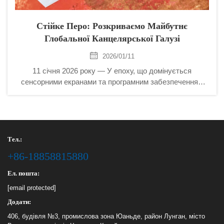
Стійке Перо: Розкриваємо Майбутнє
Глобальної Канцелярської Галузі
2026/01/11
11 січня 2026 року — У епоху, що домінується
сенсорними екранами та програмним забезпеченням
для перетворення голосу в текст, можна припустити, що
звичайний олівець і папір є реліктами минулої епохи.
Однак більш уважне вивчення глобального ринку
розкриває несподівану правду: канцелярія...
Тел.:
+86-18858815880
Ел. пошта:
[email protected]
Додати:
406, будівля №3, промислова зона Юаньде, район Лунган, місто