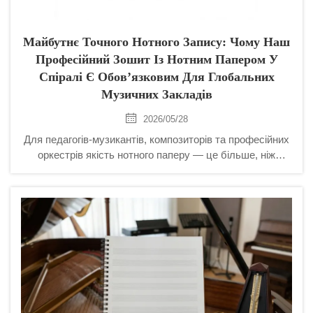
Майбутнє Точного Нотного Запису: Чому Наш
Професійний Зошит Із Нотним Папером У
Спіралі Є Обов’язковим Для Глобальних
Музичних Закладів
2026/05/28
Для педагогів-музикантів, композиторів та професійних
оркестрів якість нотного паперу — це більше, ніж
просто поверхня: це робочий простір для натхнення. У
конкурентному B2B-сегменті навчальних матеріалів
пропозиція високоефективного зошита...