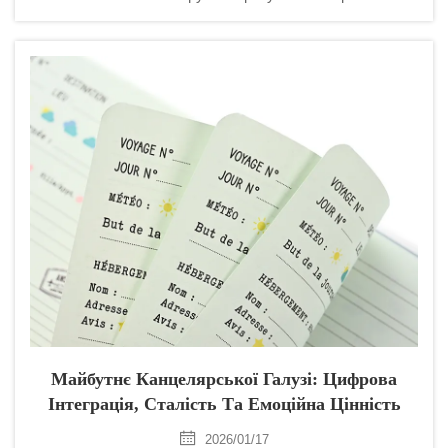
канцелярських товарів для офісів зміщується у бік
«Пурізму» та «Емоційної цінності». Для B2B-покупців
колір більше не є лише естетичним вибором — це
ключовий елемент...
Майбутнє Канцелярської Галузі: Цифрова
Інтеграція, Сталість Та Емоційна Цінність
2026/01/17