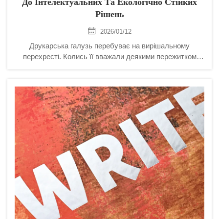
До Інтелектуальних Та Екологічно Стійких
Рішень
2026/01/12
Друкарська галузь перебуває на вирішальному
перехресті. Колись її вважали деякими пережитком
аналогової епохи, але сьогодні вона швидко
перетворюється на високотехнологічну, гнучку й
незамінну галузь. Друкована продукція далеко не
витісняється цифровими екранами — натомість галузь
еволюціонує...