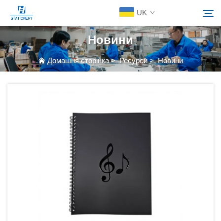
UK
Новини
Продукція
Домашня сторінка
>
Ресурси
>
Новини
Пошук
Про Нас
Індивідуальні Рішення
Ресурси
Зв’язатися з нами