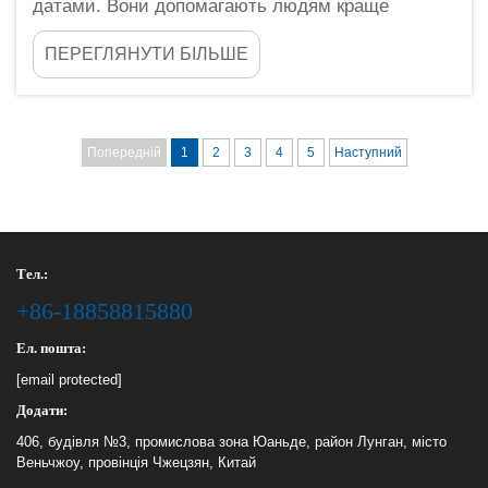
датами. Вони допомагають людям краще
організовувати своє життя. Хороший планер має
ПЕРЕГЛЯНУТИ БІЛЬШЕ
бути не лише з порожніми сторінками або
завжди однаковим нудним дизайном. Це наче
полотно, на якому ви можете виявити себе! Зі
спеціалізованими планерами, ми...
Попередній
1
2
3
4
5
Наступний
Тел.:
+86-18858815880
Ел. пошта:
[email protected]
Додати:
406, будівля №3, промислова зона Юаньде, район Лунган, місто
Веньчжоу, провінція Чжецзян, Китай