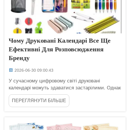
Чому Друковані Календарі Все Ще
Ефективні Для Розповсюдження
Бренду
2026-06-30 09:00:43
У сучасному цифровому світі друковані
календарі можуть здаватися застарілими. Однак
вони досі мають велике значення для бізнесу,
ПЕРЕГЛЯНУТИ БІЛЬШЕ
зокрема для розповсюдження бренду. Компанія
Longgang Haha усвідомлює, що друкований
календар може бути чимось більшим, ніж
просто інструмент для відстеження днів. Він
може бути потужним...