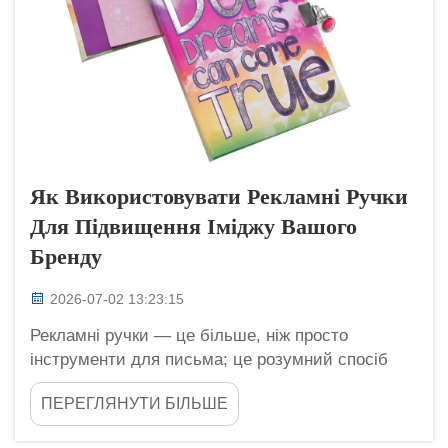
Як Використовувати Рекламні Ручки
Для Підвищення Іміджу Вашого
Бренду
2026-07-02 13:23:15
Рекламні ручки — це більше, ніж просто
інструменти для письма; це розумний спосіб
для компаній, таких як Longgang Haha,
ПЕРЕГЛЯНУТИ БІЛЬШЕ
продемонструвати свою ідентичність. Коли ви
подаровуєте ручку з логотипом, люди одразу її