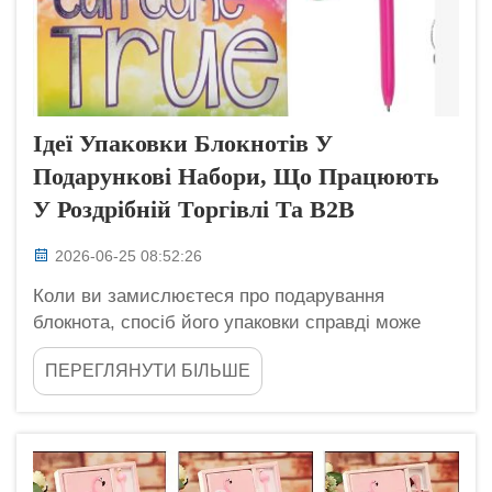
Ідеї Упаковки Блокнотів У
Подарункові Набори, Що Працюють
У Роздрібній Торгівлі Та B2B
2026-06-25 08:52:26
Коли ви замислюєтеся про подарування
блокнота, спосіб його упаковки справді може
мати значення. Це не лише створює приємне
ПЕРЕГЛЯНУТИ БІЛЬШЕ
враження, а й демонструє вашу увагу до
дрібниць. У компанії Longgang Haha ми
розуміємо, наскільки важлива приваблива
упаковка для блокнотів. Це має значення...