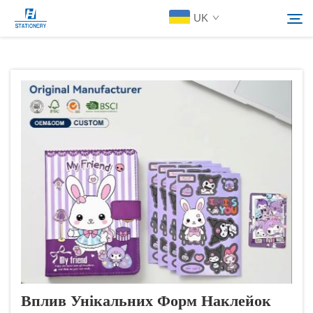
UK
Продукція
Пошук
Про Нас
Індивідуальні Рішення
Ресурси
Зв’язатися з нами
Вплив Унікальних Форм Наклейок