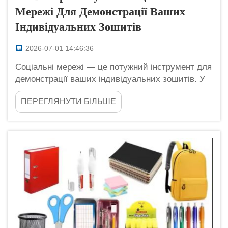
Мережі Для Демонстрації Ваших
Індивідуальних Зошитів
2026-07-01 14:46:36
Соціальні мережі — це потужний інструмент для
демонстрації ваших індивідуальних зошитів. У
Longgang Haha ми розуміємо, що зошити
ПЕРЕГЛЯНУТИ БІЛЬШЕ
можуть бути набагато більше, ніж просто аркуші
паперу, скріплені разом: їх можна
персоналізувати й зробити справді особливими.
Використання соціальних мереж — чудовий
спосіб допомогти вам досягти великої кількості
людей...