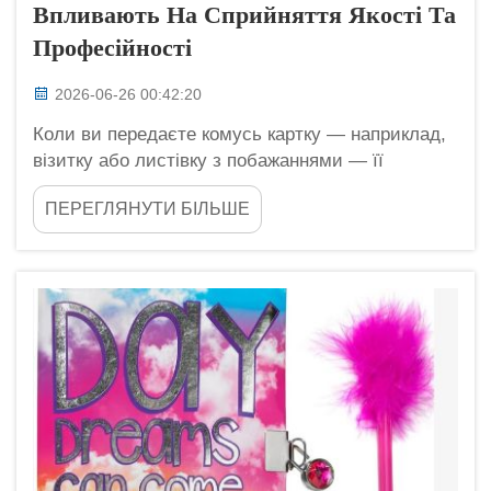
Впливають На Сприйняття Якості Та
Професійності
2026-06-26 00:42:20
Коли ви передаєте комусь картку — наприклад,
візитку або листівку з побажаннями — її
зовнішній вигляд і тактильні відчуття можуть
ПЕРЕГЛЯНУТИ БІЛЬШЕ
мати значення. Йдеться не лише про
надруковані на ній слова, а й про те, як саме
виготовлено картку. Саме тут застосовуються
друковані обробки...