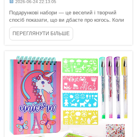
2026-06-24 22:13:05
Подарункові набори — це веселий і творчий
спосіб показати, що ви дбаєте про когось. Коли
ви створюєте індивідуальний подарунковий
ПЕРЕГЛЯНУТИ БІЛЬШЕ
набір, ви можете обрати товари, які
відповідають інтересам людини або її потребам.
Це дуже важливо на перевантажених ринках, де
багато компаній намагаються привернути увагу
споживачів...