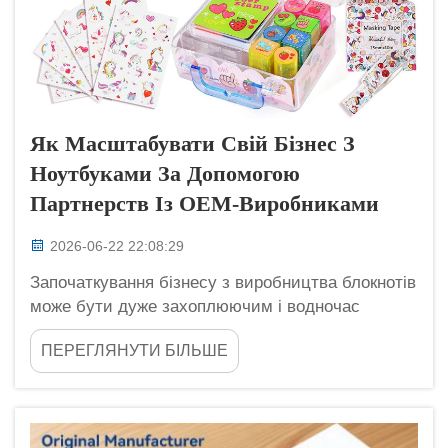
Як Масштабувати Свій Бізнес З
Ноутбуками За Допомогою
Партнерств Із OEM-Виробниками
2026-06-22 22:08:29
Започаткування бізнесу з виробництва блокнотів
може бути дуже захоплюючим і водночас
винагороджувальним. У компанії Longgang Haha
ПЕРЕГЛЯНУТИ БІЛЬШЕ
ми розуміємо, наскільки важливо розвивати
бізнес і досягати більшої кількості клієнтів. Один
із ефективних способів досягнення цього —
співпраця з OEM-виробниками, тобто