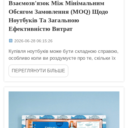
Взаємозв'язок Між Мінімальним
Обсягом Замовлення (MOQ) Щодо
Ноутбуків Та Загальною
Ефективністю Витрат
2026-06-28 06:15:26
Купівля ноутбуків може бути складною справою,
особливо коли ви роздумуєте про те, скільки їх
потрібно купити одразу. Це називається
ПЕРЕГЛЯНУТИ БІЛЬШЕ
мінімальним обсягом замовлення (MOQ).
Компанії, такі як Longgang Haha, дуже звертають
увагу на цей показник, оскільки він впливає на
суму грошей...